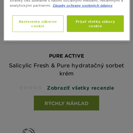
stránky tiež zdieľame s našimi sociálnymi médiami, reklamnými a
analytickými partnermi.
Zásady ochrany osobných údajov
Nastavenia súborov
Prijať všetky súbory
cookie
cookie
PURE ACTIVE
Salicylic Fresh & Pure hydratačný sorbet
krém
Zobraziť všetky recenzie
No reviews
RÝCHLY NÁHĽAD