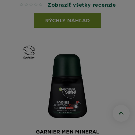
Zobraziť všetky recenzie
No reviews
RÝCHLY NÁHĽAD
Scroll 
GARNIER MEN MINERAL