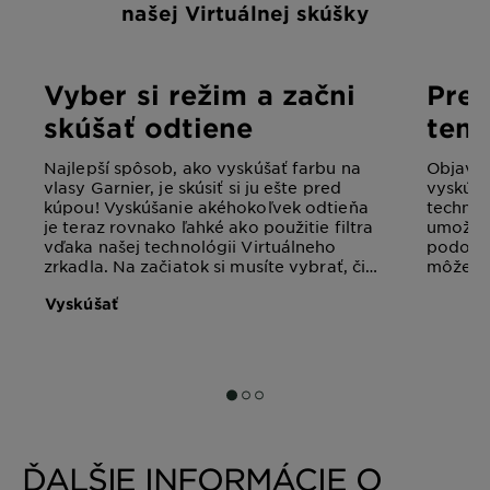
našej Virtuálnej skúšky
Vyber si režim a začni
Prez
skúšať odtiene
ten,
Najlepší spôsob, ako vyskúšať farbu na
Objav m
vlasy Garnier, je skúsiť si ju ešte pred
vyskúša
kúpou! Vyskúšanie akéhokoľvek odtieňa
technol
je teraz rovnako ľahké ako použitie filtra
umožní 
vďaka našej technológii Virtuálneho
podobne
zrkadla. Na začiatok si musíte vybrať, či
môžeš s
chcete skúšať farbu v priamom prenose
reálnom
Vyskúšať
pomocou fotoaparátu telefónu alebo
alebo n
webovej kamery, prípadne či dávate
možnost
prednosť nahraniu selfie. Oba varianty
fungujú skvelo!
SLIDE 1
SLIDE 2
SLIDE 3
ĎALŠIE INFORMÁCIE O