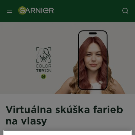
Virtuálna skúška farieb
na vlasy
Vyskúšaj si farbu na vlasy ešte pred nákupom