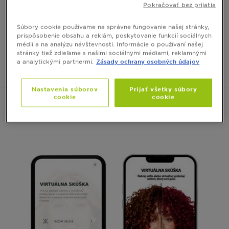
Pokračovať bez prijatia
pomocou našej virtuálne technológie!
Virtuálna skúška predstavuje bezpečný a jednoduchý
Súbory cookie používame na správne fungovanie našej stránky,
spôsob, ako si skúsiť farbu úplne bez záväzkov.
prispôsobenie obsahu a reklám, poskytovanie funkcií sociálnych
médií a na analýzu návštevnosti. Informácie o používaní našej
stránky tiež zdieľame s našimi sociálnymi médiami, reklamnými
Vyskúšať naživo
a analytickými partnermi.
Zásady ochrany osobných údajov
Nastavenia súborov
Prijať všetky súbory
cookie
cookie
Úvod
Virtuálna skúška farieb na vlasy