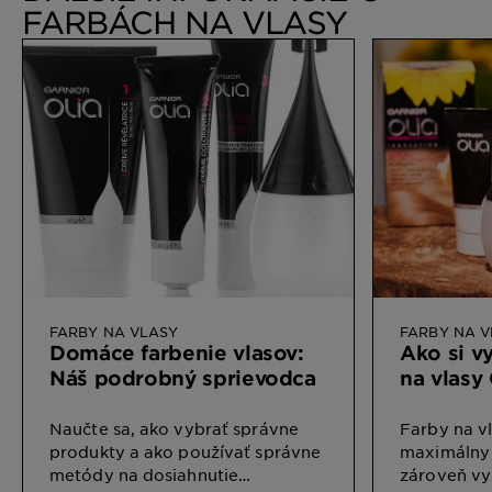
FARBÁCH NA VLASY
FARBY NA VLASY
FARBY NA V
Domáce farbenie vlasov:
Ako si v
Náš podrobný sprievodca
na vlasy 
Naučte sa, ako vybrať správne
Farby na vl
produkty a ako používať správne
maximálny 
metódy na dosiahnutie
zároveň vyž