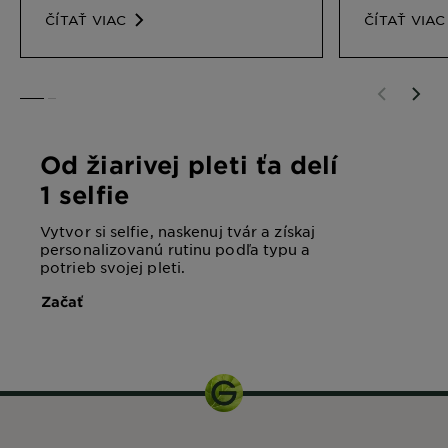
vynikajúcich výsledkov.
Nájdite váš
ČÍTAŤ VIAC
ČÍTAŤ VIAC
SLIDE 1
SLIDE 2
Od žiarivej pleti ťa delí
1 selfie
Vytvor si selfie, naskenuj tvár a získaj
personalizovanú rutinu podľa typu a
potrieb svojej pleti.
Začať