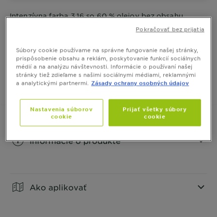
Intenzívna farba 3.16 so 60 % olejov bez obsahu
amoniaku a silikónov, zaručuje neobyčajne sýty
Pokračovať bez prijatia
výsledok. Farba prináša až 3x lesklejší výsledok
a až 100 % krytie šedín.
ZOBRAZIŤ VIAC
Súbory cookie používame na správne fungovanie našej stránky,
prispôsobenie obsahu a reklám, poskytovanie funkcií sociálnych
VEĽKOSŤ
1 BALENIE
médií a na analýzu návštevnosti. Informácie o používaní našej
stránky tiež zdieľame s našimi sociálnymi médiami, reklamnými
a analytickými partnermi.
Zásady ochrany osobných údajov
KÚPIŤ ONLINE
Nastavenia súborov
Prijať všetky súbory
cookie
cookie
Informácie o produkte
CLOSE SUBPANEL
Ako aplikovať
CLOSE SUBPANEL