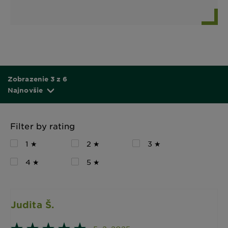
Zobrazenie 3 z 6
Najnovšie
Filter by rating
1 ★
2 ★
3 ★
4 ★
5 ★
Judita Š.