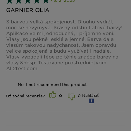
GARNIER OLIA
S barvou velká spokojenost. Dlouho vydrží,
moc se nevymývá. Krásný odstín fialové barvy!
Aplikace velmi jednoduchá, i příjemné voní.
Vlasy jsou pěkně lesklé a jemné. Barva dala
vlasům takovou nadýchanost. Jsem opravdu
velice spokojená a budu využívat i nadále.
Vlasy vypadají lépe po téhle značce barev na
vlasy.&nbsp; Testované prostredníctvom
All2test.com
No, I not recommend this product
Nahlásiť
0
Užitočná recenzia?
0