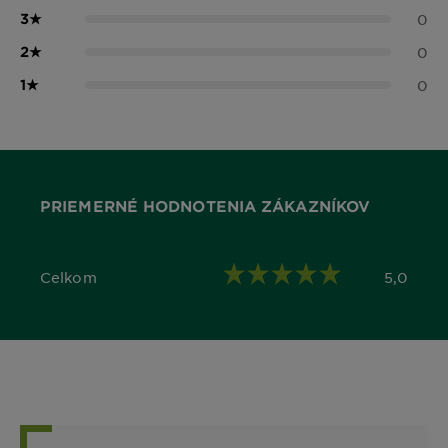
3
★
0
2
★
0
1
★
0
PRIEMERNÉ HODNOTENIA ZÁKAZNÍKOV
Celkom
5,0
5,0 out of 5 stars