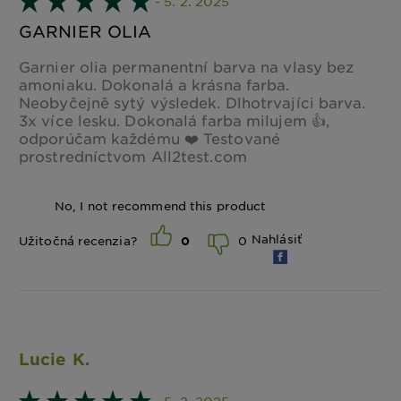
- 5. 2. 2025
GARNIER OLIA
Garnier olia permanentní barva na vlasy bez
amoniaku. Dokonalá a krásna farba.
Neobyčejně sytý výsledek. Dlhotrvajíci barva.
3x více lesku. Dokonalá farba milujem 👍,
odporúčam každému ❤️ Testované
prostredníctvom All2test.com
No, I not recommend this product
Nahlásiť
0
Užitočná recenzia?
0
Lucie K.
- 5. 2. 2025