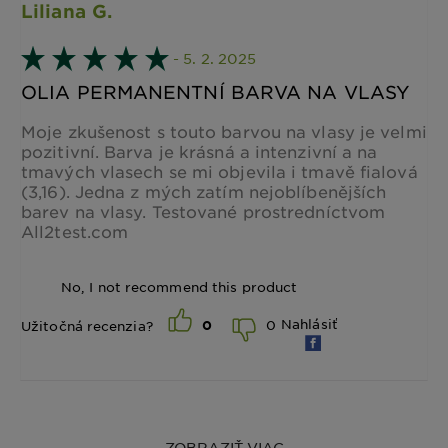
Liliana G.
- 5. 2. 2025
OLIA PERMANENTNÍ BARVA NA VLASY
Moje zkušenost s touto barvou na vlasy je velmi
pozitivní. Barva je krásná a intenzivní a na
tmavých vlasech se mi objevila i tmavě fialová
(3,16). Jedna z mých zatím nejoblíbenějších
barev na vlasy. Testované prostredníctvom
All2test.com
No, I not recommend this product
Nahlásiť
0
Užitočná recenzia?
0
ZOBRAZIŤ VIAC