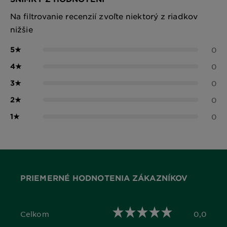
Na filtrovanie recenzií zvoľte niektorý z riadkov
nižšie
5
★
0
4
★
0
3
★
0
2
★
0
1
★
0
PRIEMERNÉ HODNOTENIA ZÁKAZNÍKOV
Celkom
0,0
0,0 out of 5 stars