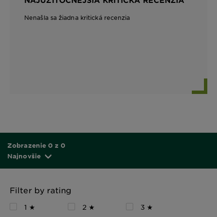
Nenašla sa žiadna kritická recenzia
Zobrazenie 0 z 0
Najnovšie
Filter by rating
1 ★
2 ★
3 ★