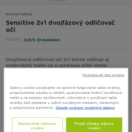
SKIN NATURALS
Sensitive 2v1 dvojfázový odličovač
očí
0,0/5 (0 recenzie)
Dvojfázový odličovač očí 2v1 šetrne odličuje aj
vodeodolný make-up a upokojuje očné okolie.
Pokračovať bez prijatia
VEĽKOSŤ
200 ML
Súbory cookie používame na správne fungovanie našej stránky,
prispôsobenie obsahu a reklám, poskytovanie funkcií sociálnych
KÚPIŤ ONLINE
médií a na analýzu návštevnosti. Informácie o používaní našej
stránky tiež zdieľame s našimi sociálnymi médiami, reklamnými
a analytickými partnermi.
Zásady ochrany osobných údajov
Nastavenia súborov
Prijať všetky súbory
Informácie o produkte
cookie
cookie