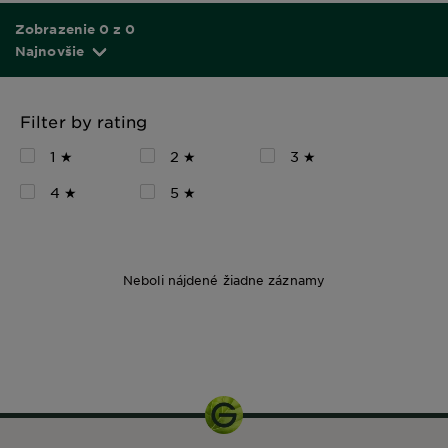
Zobrazenie 0 z 0
Najnovšie
Filter by rating
1 ★
2 ★
3 ★
4 ★
5 ★
Neboli nájdené žiadne záznamy
150 ml