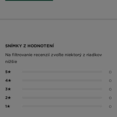
SNÍMKY Z HODNOTENÍ
Na filtrovanie recenzií zvoľte niektorý z riadkov
nižšie
5
★
0
4
★
0
3
★
0
2
★
0
1
★
0