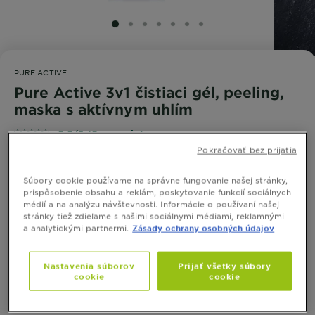
SLIDE 1
SLIDE 2
SLIDE 3
SLIDE 4
SLIDE 5
SLIDE 6
SLIDE 7
PURE ACTIVE
Pure Active 3v1 čistiaci gél, peeling,
maska s aktívnym uhlím
0,0/5 (0 recenzie)
Pokračovať bez prijatia
Pure Active 3v1 čistí pleť, pôsobí proti čiernym
Súbory cookie používame na správne fungovanie našej stránky,
prispôsobenie obsahu a reklám, poskytovanie funkcií sociálnych
bodkám a redukuje prebytočný kožný maz. Možno
médií a na analýzu návštevnosti. Informácie o používaní našej
používať tromi spôsobmi - ako čistiaci gél, peeling
stránky tiež zdieľame s našimi sociálnymi médiami, reklamnými
alebo masku.
ZOBRAZIŤ VIAC
a analytickými partnermi.
Zásady ochrany osobných údajov
VEĽKOSŤ
150 ML
Nastavenia súborov
Prijať všetky súbory
cookie
cookie
KÚPIŤ ONLINE