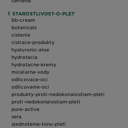
cervena
STAROSTLIVOST-O-PLET
bb-cream
botanicals
cistenie
cistiace-produkty
hyaluronic-aloe
hydratacia
hydratacne-kremy
micelarne-vody
odlicovace-oci
odlicovanie-oci
produkty-proti-nedokonalostiam-pleti
proti-nedokonalostiam-pleti
pure-active
sera
zjednotenie-tonu-pleti