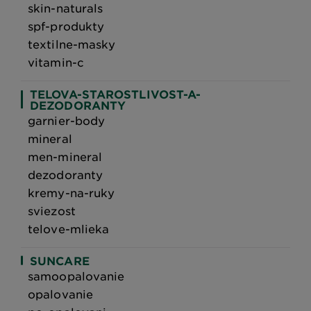
skin-naturals
spf-produkty
textilne-masky
vitamin-c
TELOVA-STAROSTLIVOST-A-
DEZODORANTY
garnier-body
mineral
men-mineral
dezodoranty
kremy-na-ruky
sviezost
telove-mlieka
SUNCARE
samoopalovanie
opalovanie