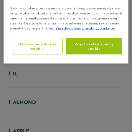
Súbory cookie používame na správne fungovanie našej stránky,
prispôsobenie obsahu a reklám, poskytovanie funkcií sociálnych
MICELY
médií a na analýzu návštevnosti. Informácie o používaní našej
stránky tiež zdieľame s našimi sociálnymi médiami, reklamnými
a analytickými partnermi.
Zásady ochrany osobných údajov
Nastavenia súborov
Prijať všetky súbory
PHA
cookie
cookie
IL
ALMOND
APPLE