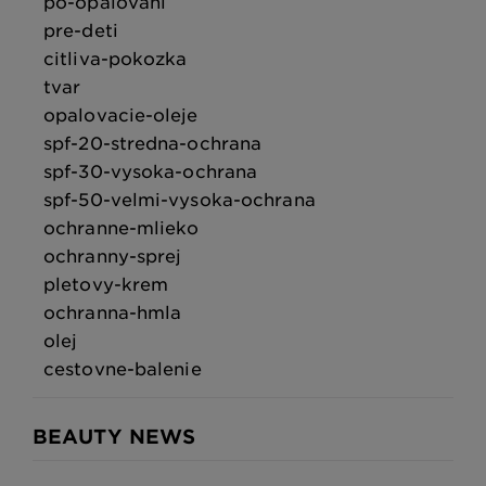
po-opalovani
pre-deti
citliva-pokozka
tvar
opalovacie-oleje
spf-20-stredna-ochrana
spf-30-vysoka-ochrana
spf-50-velmi-vysoka-ochrana
ochranne-mlieko
ochranny-sprej
pletovy-krem
ochranna-hmla
olej
cestovne-balenie
BEAUTY NEWS