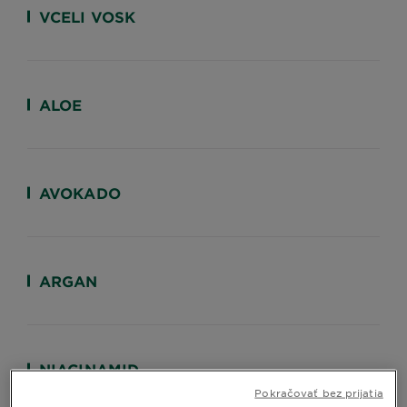
VCELI VOSK
ALOE
AVOKADO
ARGAN
NIACINAMID
Pokračovať bez prijatia