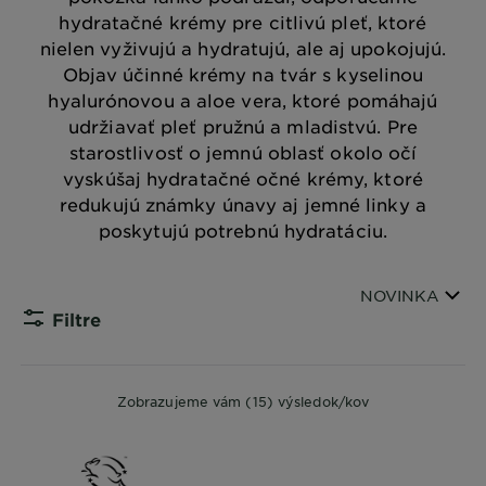
hydratačné krémy pre citlivú pleť, ktoré
nielen vyživujú a hydratujú, ale aj upokojujú.
Objav účinné krémy na tvár s kyselinou
hyalurónovou a aloe vera, ktoré pomáhajú
udržiavať pleť pružnú a mladistvú. Pre
starostlivosť o jemnú oblasť okolo očí
vyskúšaj hydratačné očné krémy, ktoré
redukujú známky únavy aj jemné linky a
poskytujú potrebnú hydratáciu.
Zoradiť podľa
NOVINKA
Filtre
CLOSE S
Zobrazujeme vám (15) výsledok/kov