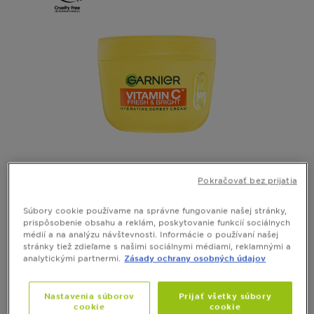
SKIN NATURALS
Pokračovať bez prijatia
Garnier Vitamin C* Hydratačný sorbet
Súbory cookie používame na správne fungovanie našej stránky,
krém
prispôsobenie obsahu a reklám, poskytovanie funkcií sociálnych
médií a na analýzu návštevnosti. Informácie o používaní našej
stránky tiež zdieľame s našimi sociálnymi médiami, reklamnými a
Zobraziť všetky recenzie
4 out of 5 stars based on reviews
analytickými partnermi.
Zásady ochrany osobných údajov
RÝCHLY NÁHĽAD
Nastavenia súborov
Prijať všetky súbory
cookie
cookie