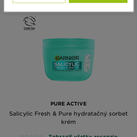
PURE ACTIVE
Salicylic Fresh & Pure hydratačný sorbet
krém
Zobraziť všetky recenzie
No reviews