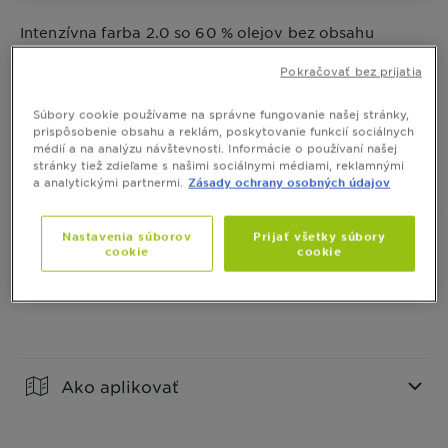
Intenzívna farba 2.0 so 60 % olejov bez obsahu
amoniaku a silikónov, zaručuje neobyčajne sýty
výsledok. Farba prináša až 3x lesklejší výsledok
Pokračovať bez prijatia
a až 100 % krytie šedín.
ZOBRAZIŤ VIAC
Súbory cookie používame na správne fungovanie našej stránky,
VEĽKOSŤ
1 BALENIE
prispôsobenie obsahu a reklám, poskytovanie funkcií sociálnych
médií a na analýzu návštevnosti. Informácie o používaní našej
stránky tiež zdieľame s našimi sociálnymi médiami, reklamnými
a analytickými partnermi.
Zásady ochrany osobných údajov
KÚPIŤ ONLINE
Nastavenia súborov
Prijať všetky súbory
cookie
cookie
Informácie o produkte
CLOSE SUBPANEL
Ako aplikovať
CLOSE SUBPANEL