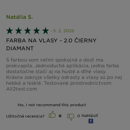
Natália S.
- 5. 2. 2025
FARBA NA VLASY - 2.0 ČIERNY
DIAMANT
S farbou som veľmi spokojná a dosť ma
prekvapila. Jednoduchá aplikácia, jedna farba
dostatočne stačí aj na husté a dlhé vlasy.
Krásne zakryje všetky odrasty a vlasy sú po nej
hebké a lesklé. Testované prostredníctvom
All2test.com
No, I not recommend this product
Nahlásiť
0
Užitočná recenzia?
0