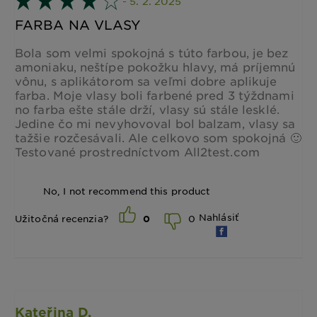
- 5. 2. 2025
FARBA NA VLASY
Bola som velmi spokojná s túto farbou, je bez
amoniaku, neštípe pokožku hlavy, má príjemnú
vônu, s aplikátorom sa veľmi dobre aplikuje
farba. Moje vlasy boli farbené pred 3 týždnami
no farba ešte stále drží, vlasy sú stále lesklé.
Jedine čo mi nevyhovoval bol balzam, vlasy sa
tažšie rozčesávali. Ale celkovo som spokojná 🙂
Testované prostredníctvom All2test.com
No, I not recommend this product
Nahlásiť
0
Užitočná recenzia?
0
Kateřina D.