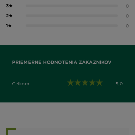
3
★
0
2
★
0
1
★
0
PRIEMERNÉ HODNOTENIA ZÁKAZNÍKOV
Celkom
5,0
5,0 out of 5 stars