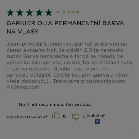
- 5. 2. 2025
GARNIER OLIA PERMANENTNÍ BARVA
NA VLASY
Jsem přírodní blondýnka, pár let se barvím na
černo a musím říct, že odstín 2.0 je naprosto
super. Barva nezapáchá a lehce se nanáší, ve
výsledku zakryje vše, co má, barva zůstává sytá
a zářivá opravdu dlouho, což je pro mě
opravdu důležité. Určitě koupím znovu a všem
vřele doporučuji. Testované prostredníctvom
All2test.com
No, I not recommend this product
Nahlásiť
0
Užitočná recenzia?
0