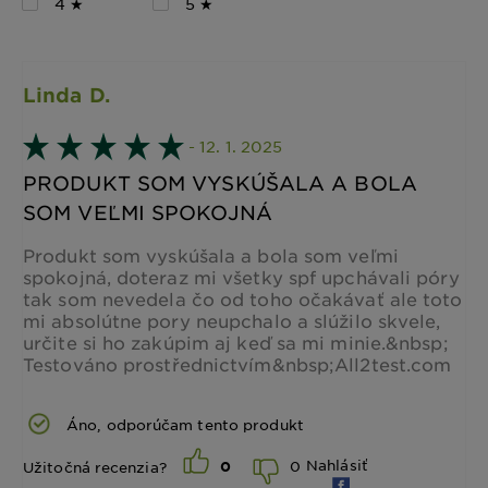
4 ★
5 ★
Linda D.
- 12. 1. 2025
PRODUKT SOM VYSKÚŠALA A BOLA
SOM VEĽMI SPOKOJNÁ
Produkt som vyskúšala a bola som veľmi
spokojná, doteraz mi všetky spf upchávali póry
tak som nevedela čo od toho očakávať ale toto
mi absolútne pory neupchalo a slúžilo skvele,
určite si ho zakúpim aj keď sa mi minie.&nbsp;
Testováno prostřednictvím&nbsp;All2test.com
Áno, odporúčam tento produkt
Nahlásiť
0
Užitočná recenzia?
0