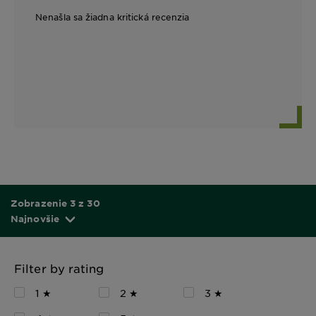
Nenašla sa žiadna kritická recenzia
Zobrazenie 3 z 30
Najnovšie
Filter by rating
1 ★
2 ★
3 ★