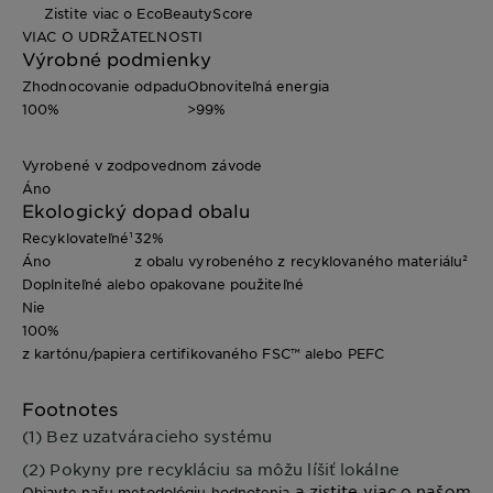
Zistite viac o EcoBeautyScore
VIAC O UDRŽATEĽNOSTI
Výrobné podmienky
Zhodnocovanie odpadu
Obnoviteľná energia
100%
>99%
Vyrobené v zodpovednom závode
Áno
Ekologický dopad obalu
Recyklovateľné¹
32%
Áno
z obalu vyrobeného z recyklovaného materiálu²
Doplniteľné alebo opakovane použiteľné
Nie
100%
z kartónu/papiera certifikovaného FSC™ alebo PEFC
Footnotes
(1) Bez uzatváracieho systému
(2) Pokyny pre recykláciu sa môžu líšiť lokálne
a zistite viac o našom
Objavte našu metodológiu hodnotenia