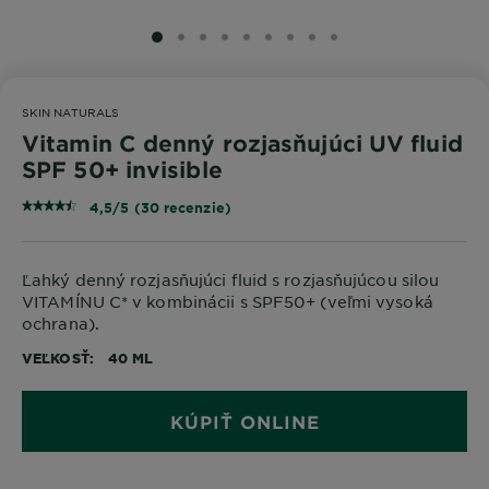
SLIDE 1
SLIDE 2
SLIDE 3
SLIDE 4
SLIDE 5
SLIDE 6
SLIDE 7
SLIDE 8
SLIDE 9
SKIN NATURALS
Vitamin C denný rozjasňujúci UV fluid
SPF 50+ invisible
4,5/5 (30 recenzie)
Ľahký denný rozjasňujúci fluid s rozjasňujúcou silou
VITAMÍNU C* v kombinácii s SPF50+ (veľmi vysoká
ochrana).
VEĽKOSŤ
40 ML
KÚPIŤ ONLINE