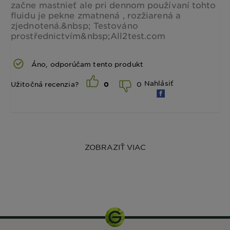
začne mastnieť ale pri dennom používaní tohto
fluidu je pekne zmatnená , rozžiarená a
zjednotená.&nbsp; Testováno
prostřednictvím&nbsp;All2test.com
Áno, odporúčam tento produkt
Nahlásiť
0
Užitočná recenzia?
0
ZOBRAZIŤ VIAC
40 ml