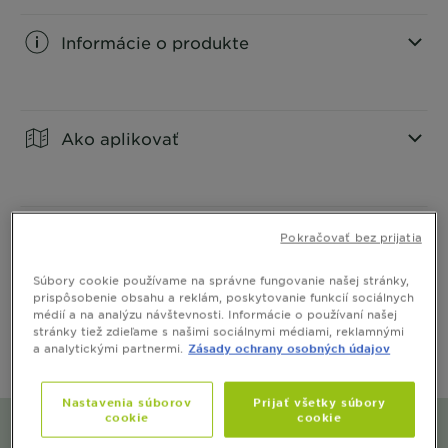
Informácie o produkte
CLOSE SUBPANEL
Ako aplikovať
CLOSE SUBPANEL
Bezpečnosť
Pokračovať bez prijatia
CLOSE SUBPANEL
Súbory cookie používame na správne fungovanie našej stránky,
prispôsobenie obsahu a reklám, poskytovanie funkcií sociálnych
médií a na analýzu návštevnosti. Informácie o používaní našej
Zloženie
stránky tiež zdieľame s našimi sociálnymi médiami, reklamnými
a analytickými partnermi.
Zásady ochrany osobných údajov
CLOSE SUBPANEL
Nastavenia súborov
Prijať všetky súbory
cookie
cookie
Vplyv na životné prostredie