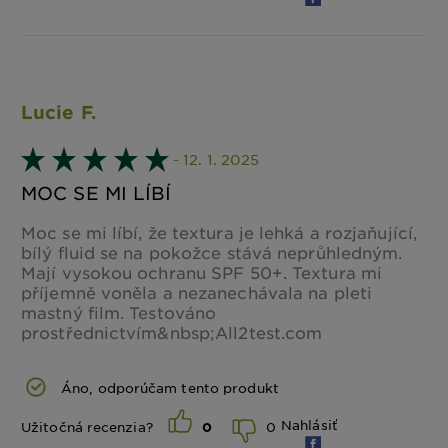
Lucie F.
- 12. 1. 2025
MOC SE MI LÍBÍ
Moc se mi líbí, že textura je lehká a rozjaňující,
bílý fluid se na pokožce stává neprůhledným.
Mají vysokou ochranu SPF 50+. Textura mi
příjemně voněla a nezanechávala na pleti
mastný film. Testováno
prostřednictvím&nbsp;All2test.com
Áno, odporúčam tento produkt
Nahlásiť
0
Užitočná recenzia?
0