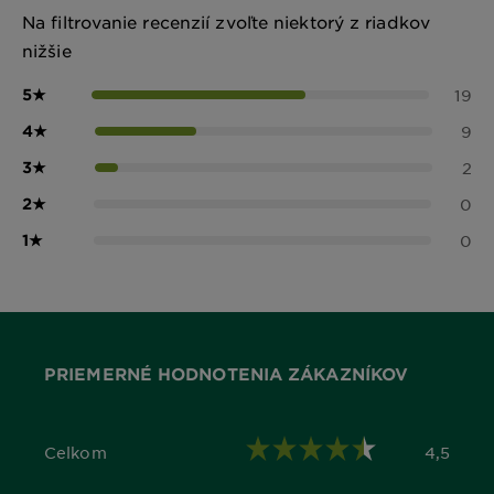
Na filtrovanie recenzií zvoľte niektorý z riadkov
nižšie
5
★
19
4
★
9
3
★
2
2
★
0
1
★
0
PRIEMERNÉ HODNOTENIA ZÁKAZNÍKOV
Celkom
4,5
4,5 out of 5 stars