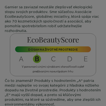
Garnier
sa zaviazal neustále zlepšovať ekologickú
stopu svojich produktov. Sme súčasťou Asociácie
EcoBeautyScore
, globálnej iniciatívy, ktorá spája viac
ako 70 kozmetických spoločností a asociácií, aby
pomohla spotrebiteľom robiť udržateľnejšie
rozhodnutia.
DOSAH NA ŽIVOTNÉ PROSTREDIE
V porovnaní s inými výrobkami starostlivosti o pleť
predávanými na európskom trhu
Čo to znamená?
Produkty s hodnotením „A“ patria
medzi najlepšie vo svojej kategórii z hľadiska nižšieho
dopadu na životné prostredie. Produkty s hodnotením
„E“ majú vyšší dopad, a preto sú kľúčovými
produktmi, na ktoré sa sústredíme, aby sme zlepšili ich
environmentálnu výkonnosť.