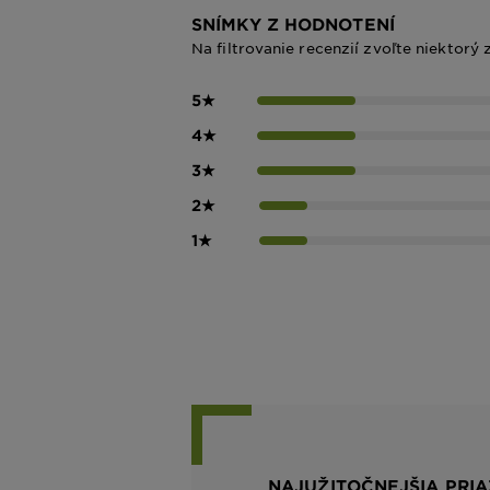
SNÍMKY Z HODNOTENÍ
Na filtrovanie recenzií zvoľte niektorý 
5
★
4
★
3
★
2
★
1
★
NAJUŽITOČNEJŠIA PRIA