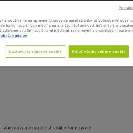
VEĽKOSŤ
1
Pokračo
kie používame na správne fungovanie našej stránky, prispôsobenie obsahu
ie funkcií sociálnych médií a na analýzu návštevnosti. Informácie o používa
ež zdieľame s našimi sociálnymi médiami, reklamnými a analytickými partner
SLIDE 1
SLIDE 2
SLIDE 3
SLIDE 4
SLIDE 5
SLIDE 6
SLIDE 7
SLIDE 8
SLIDE 9
SLIDE 10
SLIDE 11
sobných údajov
Nastavenia súborov cookie
Prijať všetky súbory cookie