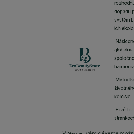
V
vám dávame možnos
Garnier