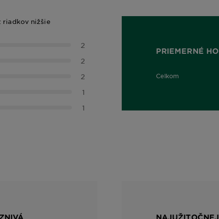
z riadkov nižšie
2
PRIEMERNÉ HO
2
2
Celkom
3,5 out of 5 stars
1
1
ZNIVÁ
NAJUŽITOČNEJ