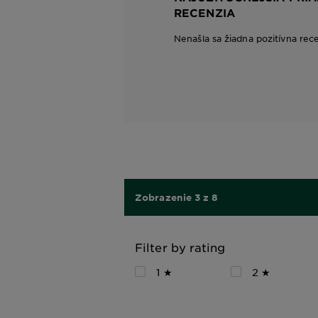
RECENZIA
Nenašla sa žiadna pozitívna rec
Zobrazenie 3 z 8
Filter by rating
1 ★
2 ★