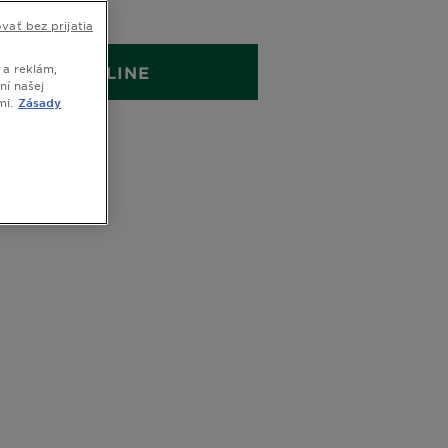
 BALENIE
vať bez prijatia
 a reklám,
KÚPIŤ ONLINE
ní našej
mi.
Zásady