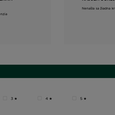
Nenašla sa žiadna kr
enzia
3 ★
4 ★
5 ★