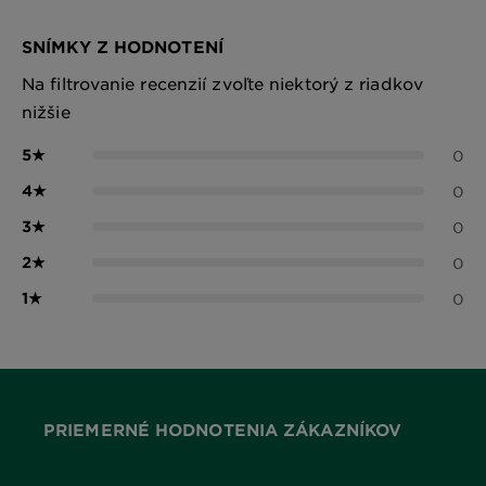
SNÍMKY Z HODNOTENÍ
Na filtrovanie recenzií zvoľte niektorý z riadkov
nižšie
5
★
0
4
★
0
3
★
0
2
★
0
1
★
0
PRIEMERNÉ HODNOTENIA ZÁKAZNÍKOV