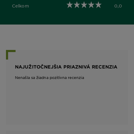
Celkom
0,0
0,0 out of 5 stars
NAJUŽITOČNEJŠIA PRIAZNIVÁ RECENZIA
Nenašla sa žiadna pozitívna recenzia