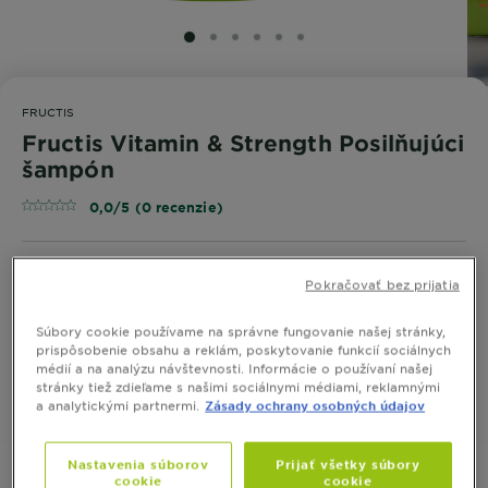
SLIDE 1
SLIDE 2
SLIDE 3
SLIDE 4
SLIDE 5
SLIDE 6
FRUCTIS
Fructis Vitamin & Strength Posilňujúci
šampón
0,0/5 (0 recenzie)
Posilňujúci šampón pre slabé vlasy s tendenciou
Pokračovať bez prijatia
vypadávať
Súbory cookie používame na správne fungovanie našej stránky,
VEĽKOSŤ
250 ml
400 ml
prispôsobenie obsahu a reklám, poskytovanie funkcií sociálnych
médií a na analýzu návštevnosti. Informácie o používaní našej
stránky tiež zdieľame s našimi sociálnymi médiami, reklamnými
a analytickými partnermi.
Zásady ochrany osobných údajov
KÚPIŤ ONLINE
Nastavenia súborov
Prijať všetky súbory
cookie
cookie