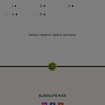
1 ★
2 ★
3 ★
4 ★
5 ★
Neboli nájdené žiadne záznamy
250 ml
SLEDUJTE NÁS