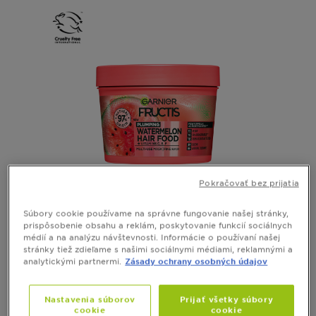
Pokračovať bez prijatia
FRUCTIS
Súbory cookie používame na správne fungovanie našej stránky,
prispôsobenie obsahu a reklám, poskytovanie funkcií sociálnych
Fructis Hair Food Watermelon
médií a na analýzu návštevnosti. Informácie o používaní našej
stránky tiež zdieľame s našimi sociálnymi médiami, reklamnými a
vyplňujúci maska
analytickými partnermi.
Zásady ochrany osobných údajov
Zobraziť všetky recenzie
5 out of 5 stars based on reviews
Nastavenia súborov
Prijať všetky súbory
cookie
cookie