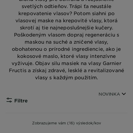
svetlých odtieňov. Trápi ťa neustále
krepovatenie vlasov? Potom siahni po
vlasovej maske na krepovité vlasy, ktorá
skrotí aj tie najneposlušnejšie kučery.
Poškodeným vlasom dopraj regeneráciu s
maskou na suché a zničené vlasy,
obohatenou o prírodné ingrediencie, ako je
kokosové maslo, ktoré vlasy intenzívne
vyživuje. Objav silu masiek na vlasy Garnier
Fructis a získaj zdravé, lesklé a revitalizované
vlasy s každým použitím.
Zoradiť podľa
NOVINKA
Filtre
CLOSE S
Zobrazujeme vám (16) výsledok/kov