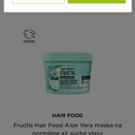
RÝCHLY NÁHĽAD
HAIR FOOD
Fructis Hair Food Aloe Vera maska na
normálne až suché vlasy