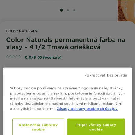
SLIDE 1
SLIDE 2
SLIDE 3
COLOR NATURALS
Color Naturals permanentná farba na
vlasy - 4 1/2 Tmavá oriešková
0,0/5 (0 recenzie)
Pokračovať bez prijatia
VYSKÚŠAŤ
Súbory cookie používame na správne fungovanie našej stránky,
prispôsobenie obsahu a reklám, poskytovanie funkcií sociálnych
médií a na analýzu návštevnosti. Informácie o používaní našej
stránky tiež zdieľame s našimi sociálnymi médiami, reklamnými
Zobraziť Podobné Odtiene
a analytickými partnermi.
Zásady ochrany osobných údajov
Color Naturals permanentná
farba na vlasy - 4 1/2 Tmavá
Nastavenia súborov
Prijať všetky súbory
oriešková
cookie
cookie