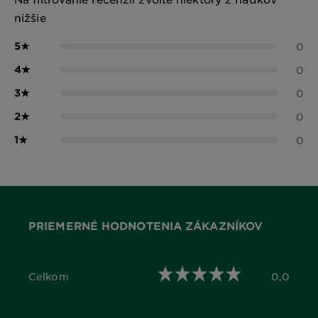
nižšie
5
★
0
4
★
0
3
★
0
2
★
0
1
★
0
PRIEMERNÉ HODNOTENIA ZÁKAZNÍKOV
Celkom
0,0
0,0 out of 5 stars