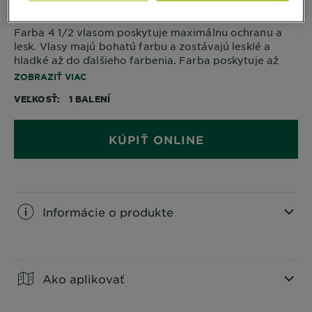
Farba 4 1/2 vlasom poskytuje maximálnu ochranu a
lesk. Vlasy majú bohatú farbu a zostávajú lesklé a
hladké až do ďalšieho farbenia. Farba poskytuje až
100 % krytie šedín.
ZOBRAZIŤ VIAC
VEĽKOSŤ
1 BALENÍ
KÚPIŤ ONLINE
Informácie o produkte
CLOSE SUBPANEL
Ako aplikovať
CLOSE SUBPANEL