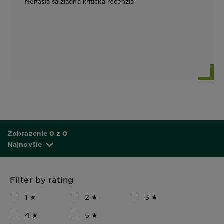
Nenašla sa žiadna kritická recenzia
Zobrazenie 0 z 0
Najnovšie
Filter by rating
1 ★
2 ★
3 ★
4 ★
5 ★