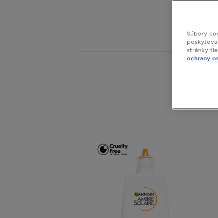
opaľovan
priprave
Súbory coo
poskytovan
stránky ti
ochrany o
Zob