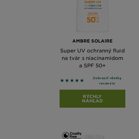
AMBRE SOLAIRE
Super UV ochranný fluid
na tvár s niacínamidom
a SPF 50+
Zobraziť všetky
5 out of 5 stars based on revie
recenzie
RÝCHLY
NÁHĽAD