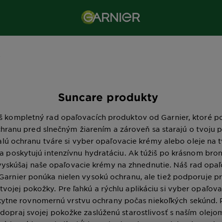
e
Suncare produkty
š kompletný rad opaľovacích produktov od Garnier, ktoré p
hranu pred slnečným žiarením a zároveň sa starajú o tvoju 
lú ochranu tváre si vyber opaľovacie krémy alebo oleje na t
 a poskytujú intenzívnu hydratáciu. Ak túžiš po krásnom br
 vyskúšaj naše opaľovacie krémy na zhnednutie. Náš rad opa
Garnier ponúka nielen vysokú ochranu, ale tiež podporuje p
tvojej pokožky. Pre ľahkú a rýchlu aplikáciu si vyber opaľovac
kytne rovnomernú vrstvu ochrany počas niekoľkých sekúnd. 
 dopraj svojej pokožke zaslúženú starostlivosť s naším olejo