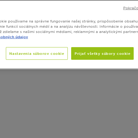
í, ktorý ju upokojí a hĺbkovo hydratuje. S produktmi Garnie
Pokračo
ná užiť si slnečné dni bez starostí o zdravie a krásu svojej p
kie používame na správne fungovanie našej stránky, prispôsobenie obsahu
ie funkcií sociálnych médií a na analýzu návštevnosti. Informácie o používa
ež zdieľame s našimi sociálnymi médiami, reklamnými a analytickými partner
sobných údajov
razujeme vám (16) výsledok/kov
Nastavenia súborov cookie
Prijať všetky súbory cookie