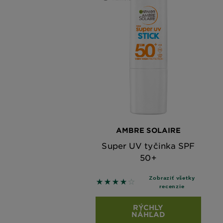
AMBRE SOLAIRE
Super UV tyčinka SPF
50+
Zobraziť všetky
4 out of 5 stars based on revie
recenzie
RÝCHLY
NÁHĽAD