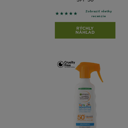
Zobraziť všetky
5 out of 5 stars based on revie
recenzie
RÝCHLY
NÁHĽAD