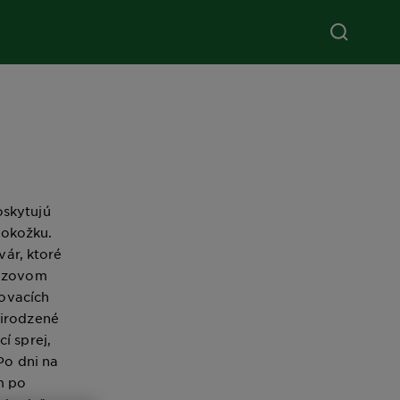
oskytujú
pokožku.
vár, ktoré
onzovom
ľovacích
rirodzené
í sprej,
Po dni na
m po