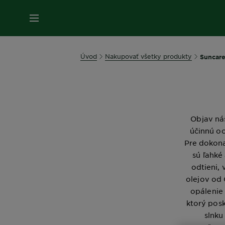
Úvod
Nakupovať všetky produkty
Suncar
Objav ná
účinnú oc
Pre dokona
sú ľahké
odtieni,
olejov od 
opálenie 
ktorý pos
slnku