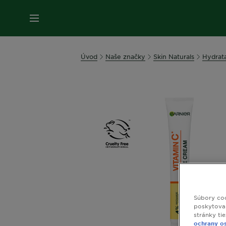
Úvod
Naše značky
Skin Naturals
Hydrat
Súbory coo
poskytovan
stránky ti
ochrany o