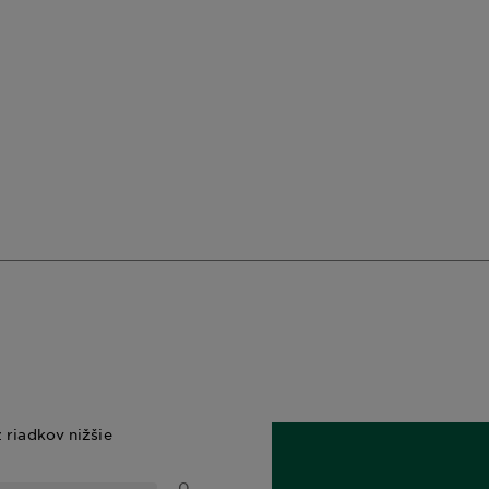
z riadkov nižšie
0