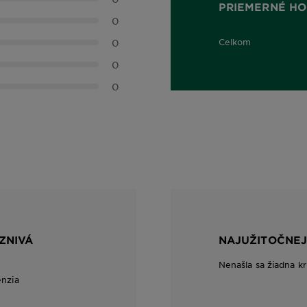
PRIEMERNÉ HO
0
0
Celkom
0,0 out of 5 stars
0
0
ZNIVÁ
NAJUŽITOČNEJ
Nenašla sa žiadna kr
enzia