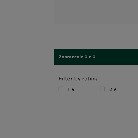
Zobrazenie 0 z 0
Filter by rating
1 ★
2 ★