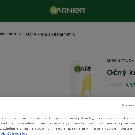
ačné krémy
Očný krém s vitamínom C
SKIN NATURA
Očný k
0,0/
Pokračo
Rozjasňuje o
vzhľad.
kie používame na správne fungovanie našej stránky, prispôsobenie obsahu
ie funkcií sociálnych médií a na analýzu návštevnosti. Informácie o používa
VEĽKOSŤ
1
ež zdieľame s našimi sociálnymi médiami, reklamnými a analytickými partner
sobných údajov