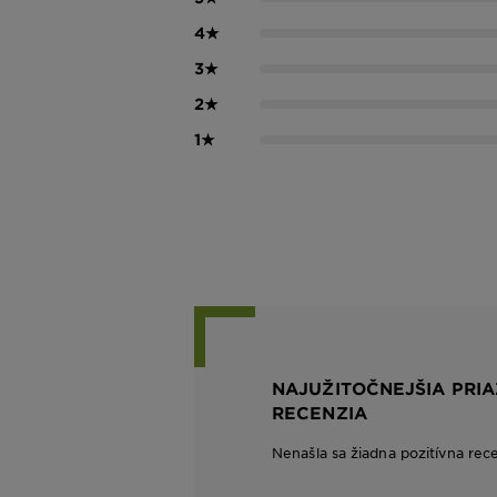
4
★
3
★
2
★
1
★
NAJUŽITOČNEJŠIA PRIA
RECENZIA
Nenašla sa žiadna pozitívna rec