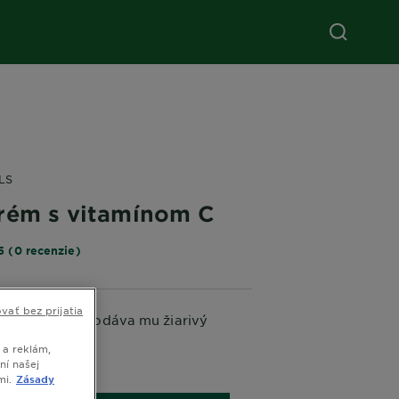
LS
rém s vitamínom C
5 (0 recenzie)
vať bez prijatia
čné okolie a dodáva mu žiarivý
 a reklám,
ní našej
5 ML
mi.
Zásady