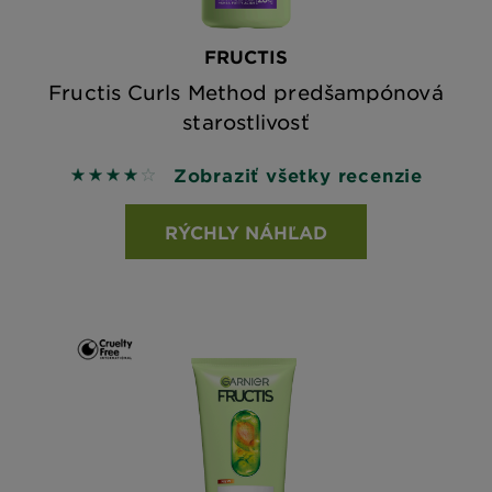
FRUCTIS
Fructis Curls Method predšampónová
starostlivosť
Zobraziť všetky recenzie
4 out of 5 stars based on reviews
RÝCHLY NÁHĽAD