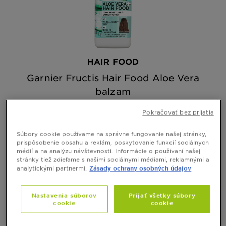
HAIR FOOD
Garnier Fructis Hair Food Aloe Vera
balzam
Pokračovať bez prijatia
Zobraziť všetky recenzie
No reviews
Súbory cookie používame na správne fungovanie našej stránky,
RÝCHLY NÁHĽAD
prispôsobenie obsahu a reklám, poskytovanie funkcií sociálnych
médií a na analýzu návštevnosti. Informácie o používaní našej
stránky tiež zdieľame s našimi sociálnymi médiami, reklamnými a
analytickými partnermi.
Zásady ochrany osobných údajov
Nastavenia súborov
Prijať všetky súbory
cookie
cookie