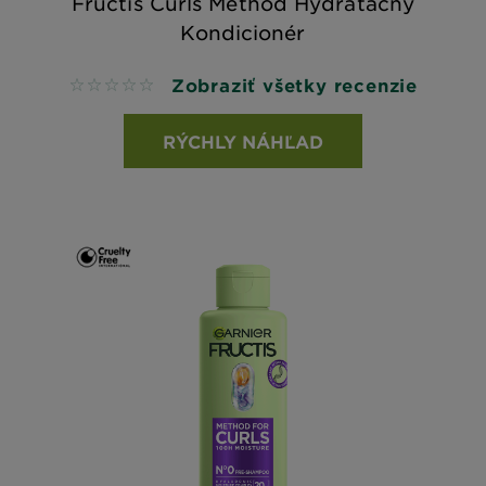
Fructis Curls Method Hydratačný
Kondicionér
Zobraziť všetky recenzie
No reviews
RÝCHLY NÁHĽAD