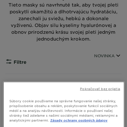
Tieto masky sú navrhnuté tak, aby tvojej pleti
poskytli okamžitú a dlhotrvajúcu hydratáciu,
zanechali ju sviežu, hebkú a dokonale
vyživenú. Objav silu kyseliny hyalurónovej a
obnov prirodzenú krásu svojej pleti jedným
jednoduchým krokom.
Zoradiť podľa
NOVINKA
Filtre
CLOSE S
Zobrazujeme vám (25) výsledok/kov
Pokračovať bez prijatia
Súbory cookie používame na správne fungovanie našej stránky,
prispôsobenie obsahu a reklám, poskytovanie funkcií sociálnych
médií a na analýzu návštevnosti. Informácie o používaní našej
stránky tiež zdieľame s našimi sociálnymi médiami, reklamnými a
analytickými partnermi.
Zásady ochrany osobných údajov