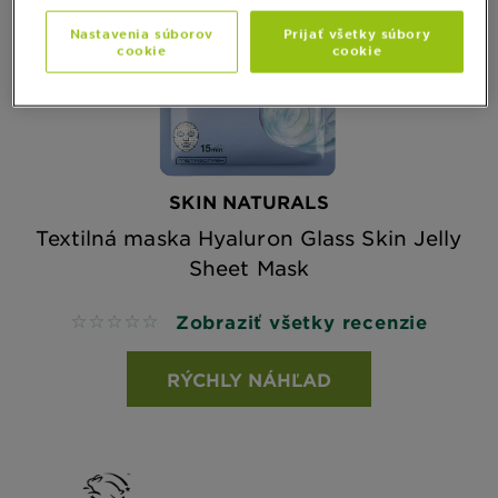
Nastavenia súborov
Prijať všetky súbory
cookie
cookie
SKIN NATURALS
Textilná maska Hyaluron Glass Skin Jelly
Sheet Mask
Zobraziť všetky recenzie
No reviews
RÝCHLY NÁHĽAD