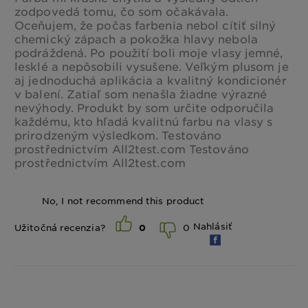
zodpovedá tomu, čo som očakávala.
Oceňujem, že počas farbenia nebol cítiť silný
chemický zápach a pokožka hlavy nebola
podráždená. Po použití boli moje vlasy jemné,
lesklé a nepôsobili vysušene. Veľkým plusom je
aj jednoduchá aplikácia a kvalitný kondicionér
v balení. Zatiaľ som nenašla žiadne výrazné
nevýhody. Produkt by som určite odporučila
každému, kto hľadá kvalitnú farbu na vlasy s
prirodzeným výsledkom. Testováno
prostřednictvím All2test.com Testováno
prostřednictvím All2test.com
No, I not recommend this product
Nahlásiť
0
Užitočná recenzia?
0