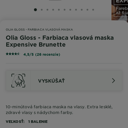
SLIDE 1
SLIDE 2
SLIDE 3
SLIDE 4
SLIDE 5
SLIDE 6
SLIDE 7
SLIDE 8
SLIDE 9
SLIDE 10
SLIDE 11
OLIA GLOSS - FARBIACA VLASOVÁ MASKA
Olia Gloss - Farbiaca vlasová maska
Expensive Brunette
4,5/5 (26 recenzie)
VYSKÚŠAŤ
10-minútová farbiaca maska na vlasy. Extra lesklé,
zdravé vlasy s nádychom farby.
VEĽKOSŤ
1 BALENIE