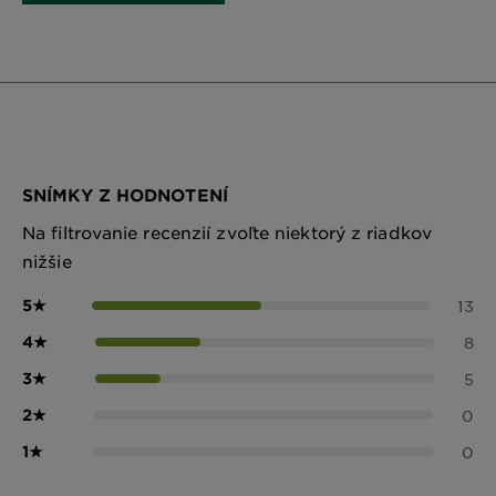
SNÍMKY Z HODNOTENÍ
Na filtrovanie recenzií zvoľte niektorý z riadkov
nižšie
5
★
13
4
★
8
3
★
5
2
★
0
1
★
0