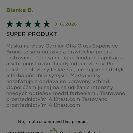
Bianka B.
- 9. 6. 2026
SUPER PRODUKT
Masku na vlasy Garnier Olia Gloss Expensive
Brunette som používala pravidelne počas
testovania. Páči sa mi jej jednoduchá aplikácia
a schopnosť oživiť hnedý odtieň vlasov. Po
použití boli vlasy lesklejšie, jemnejšie na dotyk
a farba pôsobila sýtejšie. Maska vlasy
nezaťažuje a dodáva im upravený vzhľad.
Odporúčam ju najmä na udržanie intenzity
hnedých odtieňov medzi farbeniami. Testováno
prostřednictvím All2test.com Testováno
prostřednictvím All2test.com
No, I not recommend this product
Nahlásiť
0
Užitočná recenzia?
0