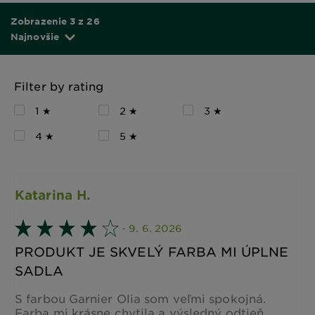
Zobrazenie 3 z 26
Najnovšie
Filter by rating
1 ★
2 ★
3 ★
4 ★
5 ★
Katarina H.
- 9. 6. 2026
PRODUKT JE SKVELÝ FARBA MI ÚPLNE
SADLA
S farbou Garnier Olia som veľmi spokojná.
Farba mi krásne chytila a výsledný odtieň