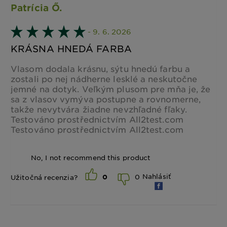
Patrícia Ő.
- 9. 6. 2026
KRÁSNA HNEDÁ FARBA
Vlasom dodala krásnu, sýtu hnedú farbu a
zostali po nej nádherne lesklé a neskutočne
jemné na dotyk. Veľkým plusom pre mňa je, že
sa z vlasov vymýva postupne a rovnomerne,
takže nevytvára žiadne nevzhľadné fľaky.
Testováno prostřednictvím All2test.com
Testováno prostřednictvím All2test.com
No, I not recommend this product
Nahlásiť
0
Užitočná recenzia?
0