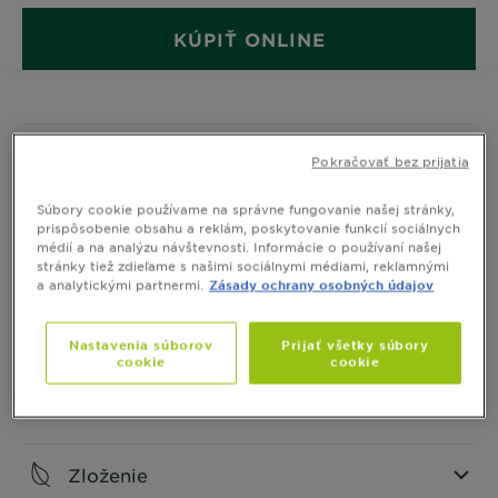
KÚPIŤ ONLINE
Informácie o produkte
Pokračovať bez prijatia
CLOSE SUBPANEL
Súbory cookie používame na správne fungovanie našej stránky,
prispôsobenie obsahu a reklám, poskytovanie funkcií sociálnych
médií a na analýzu návštevnosti. Informácie o používaní našej
Ako aplikovať
stránky tiež zdieľame s našimi sociálnymi médiami, reklamnými
a analytickými partnermi.
Zásady ochrany osobných údajov
CLOSE SUBPANEL
Nastavenia súborov
Prijať všetky súbory
cookie
cookie
Bezpečnosť
CLOSE SUBPANEL
Zloženie