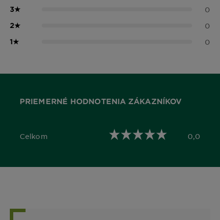
3
★
0
2
★
0
1
★
0
PRIEMERNÉ HODNOTENIA ZÁKAZNÍKOV
Celkom
0,0
0,0 out of 5 stars