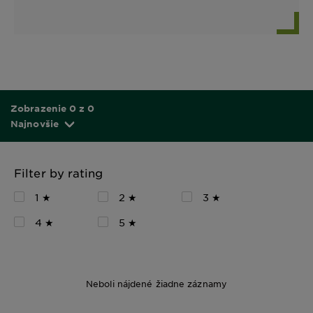
Zobrazenie 0 z 0
Najnovšie
Filter by rating
1 ★
2 ★
3 ★
4 ★
5 ★
Neboli nájdené žiadne záznamy