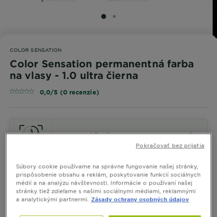
SLIDE 1
SLIDE 2
COLOR SENSATION
Color Sensation permanentná farba
na vlasy - 1.0 ultra čierna
0,0/5 (0 recenzie)
VYSKÚŠAŤ
Pokračovať bez prijatia
Súbory cookie používame na správne fungovanie našej stránky,
Zobraziť Podobné Odtiene
prispôsobenie obsahu a reklám, poskytovanie funkcií sociálnych
médií a na analýzu návštevnosti. Informácie o používaní našej
stránky tiež zdieľame s našimi sociálnymi médiami, reklamnými
Color Sensation permanentná
a analytickými partnermi.
Zásady ochrany osobných údajov
farba na vlasy - 1.0 ultra čierna