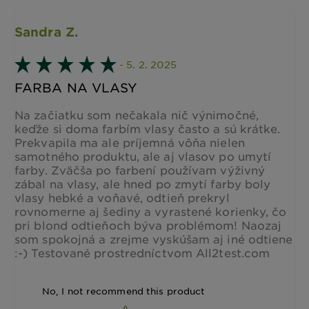
Sandra Z.
- 5. 2. 2025
FARBA NA VLASY
Na začiatku som nečakala nič výnimočné,
keďže si doma farbím vlasy často a sú krátke.
Prekvapila ma ale príjemná vôňa nielen
samotného produktu, ale aj vlasov po umytí
farby. Zväčša po farbení používam výživný
zábal na vlasy, ale hned po zmytí farby boly
vlasy hebké a voňavé, odtieň prekryl
rovnomerne aj šediny a vyrastené korienky, čo
pri blond odtieňoch býva problémom! Naozaj
som spokojná a zrejme vyskúšam aj iné odtiene
:-) Testované prostredníctvom All2test.com
No, I not recommend this product