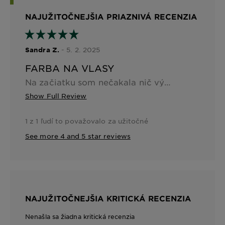
NAJUŽITOČNEJŠIA PRIAZNIVÁ RECENZIA
- 5. 2. 2025
Sandra Z.
FARBA NA VLASY
Na začiatku som nečakala nič výnimočné, keďže si doma farbím vlasy často a sú krátke. Prekvapila ma ale príjemná vôňa nielen samotného produktu, ale aj vlasov po umytí farby. Zväčša po farbení používam výživný zábal na vlasy, ale hned po zmytí farby boly vlasy hebké a voňavé, odtieň prekryl rovnomerne aj šediny a vyrastené korienky, čo pri blond odtieňoch býva problémom! Naozaj som spokojná a zrejme vyskúšam aj iné odtiene :-) Testované prostredníctvom All2test.com
Show Full Review
1 z 1 ľudí to považovalo za užitočné
See more 4 and 5 star reviews
NAJUŽITOČNEJŠIA KRITICKÁ RECENZIA
Nenašla sa žiadna kritická recenzia