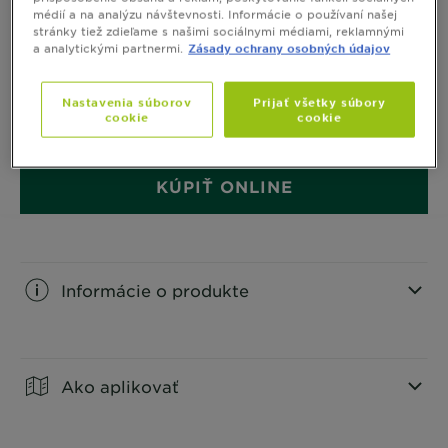
médií a na analýzu návštevnosti. Informácie o používaní našej
Intenzívna farba 9.3 so 60 % olejov bez obsahu
stránky tiež zdieľame s našimi sociálnymi médiami, reklamnými
a analytickými partnermi.
Zásady ochrany osobných údajov
amoniaku a silikónov, zaručuje neobyčajne sýty
výsledok. Farba prináša až 3x lesklejší výsledok
a až 100 % krytie šedín.
ZOBRAZIŤ VIAC
Nastavenia súborov
Prijať všetky súbory
cookie
cookie
VEĽKOSŤ
1 BALENIE
KÚPIŤ ONLINE
Informácie o produkte
CLOSE SUBPANEL
Ako aplikovať
CLOSE SUBPANEL