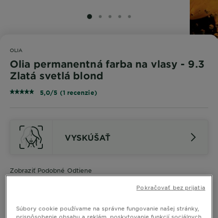
SLIDE 1
SLIDE 2
SLIDE 3
SLIDE 4
SLIDE 5
OLIA
Olia permanentná farba na vlasy - 9.3
Zlatá svetlá blond
5,0/5 (1 recenzie)
VYSKÚŠAŤ
Zobraziť Podobné Odtiene
Pokračovať bez prijatia
Olia permanentná farba na vlasy -
9.3 Zlatá svetlá blond
Súbory cookie používame na správne fungovanie našej stránky,
prispôsobenie obsahu a reklám, poskytovanie funkcií sociálnych