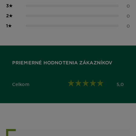
3
★
0
2
★
0
1
★
0
PRIEMERNÉ HODNOTENIA ZÁKAZNÍKOV
Celkom
5,0
5,0 out of 5 stars