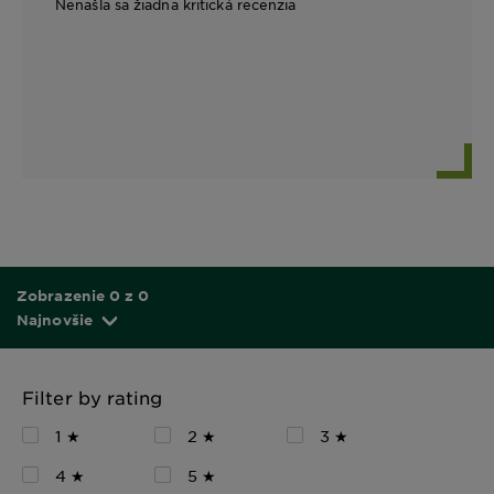
Nenašla sa žiadna kritická recenzia
Zobrazenie 0 z 0
Najnovšie
Filter by rating
1 ★
2 ★
3 ★
4 ★
5 ★