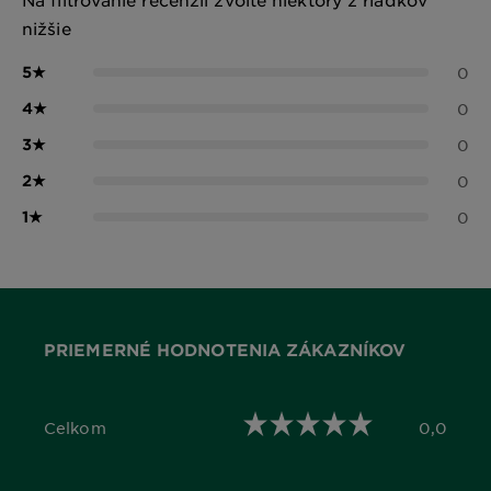
nižšie
5
★
0
4
★
0
3
★
0
2
★
0
1
★
0
PRIEMERNÉ HODNOTENIA ZÁKAZNÍKOV
Celkom
0,0
0,0 out of 5 stars