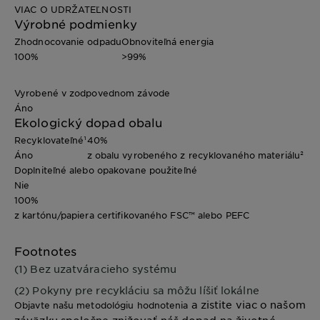
VIAC O UDRŽATEĽNOSTI
Výrobné podmienky
Zhodnocovanie odpadu
Obnoviteľná energia
100%
>99%
Vyrobené v zodpovednom závode
Áno
Ekologický dopad obalu
Recyklovateľné¹
40%
Áno
z obalu vyrobeného z recyklovaného materiálu²
Doplniteľné alebo opakovane použiteľné
Nie
100%
z kartónu/papiera certifikovaného FSC™ alebo PEFC
Footnotes
(1) Bez uzatváracieho systému
(2) Pokyny pre recykláciu sa môžu líšiť lokálne
a zistite viac o našom
Objavte našu metodológiu hodnotenia
záväzku spoločne znižovať náš dopad na životné