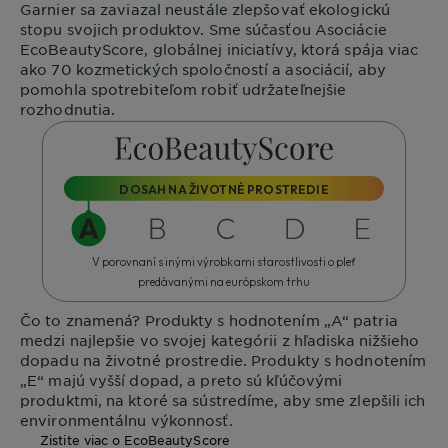
Garnier
sa zaviazal neustále zlepšovať ekologickú
stopu svojich produktov. Sme súčasťou Asociácie
EcoBeautyScore
, globálnej iniciatívy, ktorá spája viac
ako 70 kozmetických spoločností a asociácií, aby
pomohla spotrebiteľom robiť udržateľnejšie
rozhodnutia.
DOSAH NA ŽIVOTNÉ PROSTREDIE
V porovnaní s inými výrobkami starostlivosti o pleť
predávanými na európskom trhu
Čo to znamená?
Produkty s hodnotením „A“ patria
medzi najlepšie vo svojej kategórii z hľadiska nižšieho
dopadu na životné prostredie. Produkty s hodnotením
„E“ majú vyšší dopad, a preto sú kľúčovými
produktmi, na ktoré sa sústredíme, aby sme zlepšili ich
environmentálnu výkonnosť.
Zistite viac o EcoBeautyScore