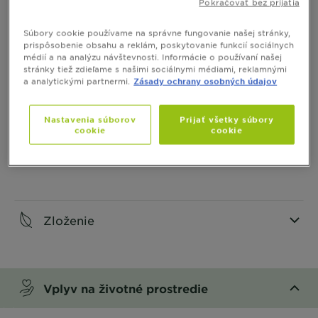
Pokračovať bez prijatia
Informácie o produkte
Súbory cookie používame na správne fungovanie našej stránky,
prispôsobenie obsahu a reklám, poskytovanie funkcií sociálnych
CLOSE SUBPANEL
médií a na analýzu návštevnosti. Informácie o používaní našej
stránky tiež zdieľame s našimi sociálnymi médiami, reklamnými
a analytickými partnermi.
Zásady ochrany osobných údajov
Ako aplikovať
CLOSE SUBPANEL
Nastavenia súborov
Prijať všetky súbory
cookie
cookie
Bezpečnosť
CLOSE SUBPANEL
Zloženie
CLOSE SUBPANEL
Vplyv na životné prostredie