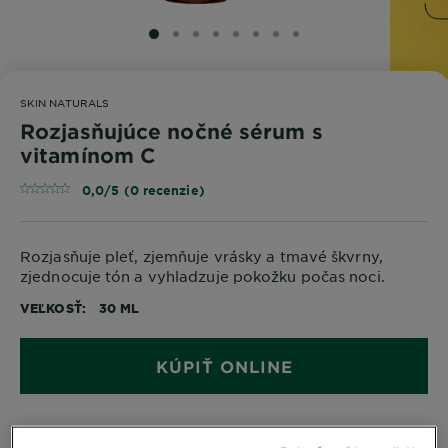
SLIDE 1
SLIDE 2
SLIDE 3
SLIDE 4
SLIDE 5
SLIDE 6
SLIDE 7
SLIDE 8
SKIN NATURALS
Rozjasňujúce nočné sérum s
vitamínom C
0,0/5 (0 recenzie)
Rozjasňuje pleť, zjemňuje vrásky a tmavé škvrny,
zjednocuje tón a vyhladzuje pokožku počas noci.
VEĽKOSŤ
30 ML
KÚPIŤ ONLINE