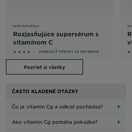
SKIN NATURALS
SK
Rozjasňujúce supersérum s
R
vitamínom C
v
4 out of 5 stars based on reviews
4 
ZOBRAZIŤ VŠETKY 35 RECENZIE
Pozrieť si všetky
produkty
ČASTO KLADENÉ OTÁZKY
Čo je vitamín Cg a odkiaľ pochádza?
Ako vitamín Cg pomáha pokožke?