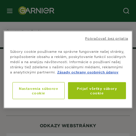
Úvod
O zložení
Maple
Pokračovať bez prijatia
Súbory cookie používame na správne fungovanie našej stránky,
prispôsobenie obsahu a reklám, poskytovanie funkcií sociálnych
médií a na analýzu návštevnosti. Informácie o používaní našej
stránky tiež zdieľame s našimi sociálnymi médiami, reklamnými
a analytickými partnermi.
Zásady ochrany osobných údajov
SLEDUJTE NÁS
Nastavenia súborov
Prijať všetky súbory
cookie
cookie
ODKAZY WEBSTRÁNKY