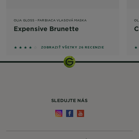
OLIA GLOSS - FARBIACA VLASOVÁ MASKA
OL
Expensive Brunette
C
4 out of 5 stars based on reviews
3 
ZOBRAZIŤ VŠETKY 26 RECENZIE
SLEDUJTE NÁS