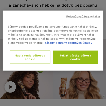
a zanecháva ich hebké na dotyk bez obsahu
amoniaku. Maska je vhodná ako pre prírodné,
Pokračovať bez prijatia
tak pre už farbené vlasy.
Efekt zrkadlového
lesku vydrží na vlasoch až 72 hodín
*.
Súbory cookie používame na správne fungovanie našej stránky,
*inštrumentálny test
prispôsobenie obsahu a reklám, poskytovanie funkcií sociálnych
médií a na analýzu návštevnosti. Informácie o používaní našej
stránky tiež zdieľame s našimi sociálnymi médiami, reklamnými
a analytickými partnermi.
Zásady ochrany osobných údajov
Nastavenia súborov
Prijať všetky súbory
cookie
cookie