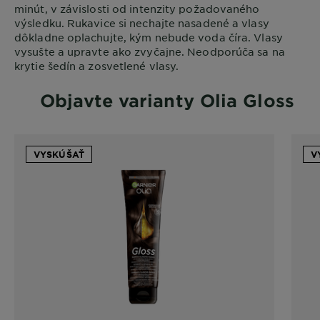
minút, v závislosti od intenzity požadovaného
výsledku. Rukavice si nechajte nasadené a vlasy
dôkladne oplachujte, kým nebude voda číra. Vlasy
vysušte a upravte ako zvyčajne. Neodporúča sa na
krytie šedín a zosvetlené vlasy.
Objavte varianty Olia Gloss
VYSKÚŠAŤ
V