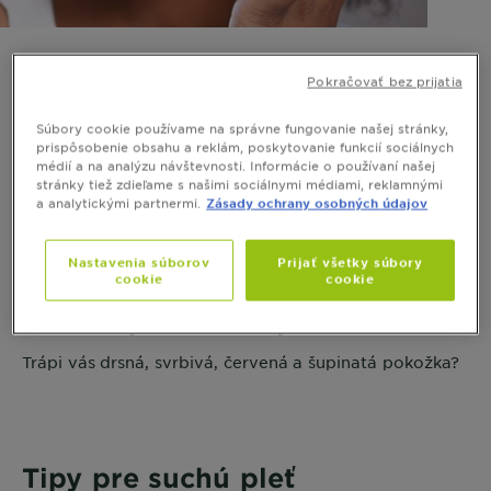
Suchá pleť
Pokračovať bez prijatia
Súbory cookie používame na správne fungovanie našej stránky,
Získajte profesionálne rady pre hĺbkovú
prispôsobenie obsahu a reklám, poskytovanie funkcií sociálnych
hydratáciu pleti každý deň
médií a na analýzu návštevnosti. Informácie o používaní našej
stránky tiež zdieľame s našimi sociálnymi médiami, reklamnými
a analytickými partnermi.
Zásady ochrany osobných údajov
Nastavenia súborov
Prijať všetky súbory
cookie
cookie
Všetko pre suchú pleť
Trápi vás drsná, svrbivá, červená a šupinatá pokožka?
Tipy pre suchú pleť