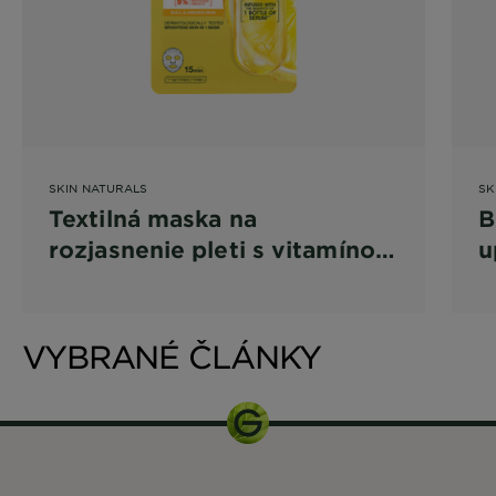
SKIN NATURALS
SK
Textilná maska na
B
rozjasnenie pleti s vitamínom
u
C
r
VYBRANÉ ČLÁNKY