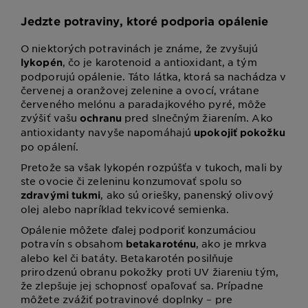
Jedzte potraviny, ktoré podporia opálenie
O niektorých potravinách je známe, že zvyšujú
, čo je karotenoid a antioxidant, a tým
lykopén
podporujú opálenie. Táto látka, ktorá sa nachádza v
červenej a oranžovej zelenine a ovocí, vrátane
červeného melónu a paradajkového pyré, môže
zvýšiť vašu
pred slnečným žiarením. Ako
ochranu
antioxidanty navyše napomáhajú
upokojiť pokožku
po opálení.
Pretože sa však lykopén rozpúšťa v tukoch, mali by
ste ovocie či zeleninu konzumovať spolu so
, ako sú oriešky, panenský olivový
zdravými tukmi
olej alebo napríklad tekvicové semienka.
Opálenie môžete ďalej podporiť konzumáciou
potravín s obsahom
, ako je mrkva
betakaroténu
alebo kel či batáty. Betakarotén posilňuje
prirodzenú obranu pokožky proti UV žiareniu tým,
že zlepšuje jej schopnosť opaľovať sa. Prípadne
môžete zvážiť potravinové doplnky – pre