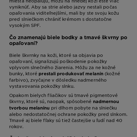
miesta neopaľujú, môžu na hnedej koži ešte viac
vyniknúť. Aby sa strie alebo jazvy nestali počas
opaľovania viditeľnejšími, mali by ste svoju kožu
pred slniečkom chrániť krémom s dostatočne
vysokým SPF.
Čo znamenajú biele bodky a tmavé škvrny po
opaľovaní?
Biele škvrnky na koži, ktoré sa objavia po
opaľovaní, signalizujú poškodenie pokožky
vplyvom slnečného žiarenia. Môžu za ne kožné
bunky, ktoré
(kožné
prestali produkovať melanín
farbivo), zvyčajne v dôsledku nadmerného
vystavovania pokožky slnku.
Opakom bielych fliačikov sú tmavé pigmentové
škvrny, ktoré sú, naopak, spôsobené
nadmernou
pri dlhom pobyte na slniečku
tvorbou melanínu
alebo nedostatočnej ochrane pokožky pred slnkom.
Tmavé aj biele fľaky sú tiež častejšie u ľudí nad 40
rokov.