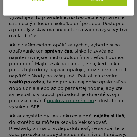
Túžite po krásnej hnedej pokožke? Opáliť sa do
hneda nie je možné zo dňa na deň. Práve naopak –
vyžaduje si to pravidelné, no bezpečné vystavenie
sa slnečným lúčom niekoľko dní po sebe. Postupne
a pomaly získavaná hnedá farba vám navyše vydrží
oveľa dlhšie.
Ak je vaším cieľom opáliť sa rýchlo, vyberte si na
opaľovanie ten
. Slnko je zvyčajne
správny čas
najintenzívnejšie medzi poludním a treťou hodinou
popoludní. Majte však na pamäti, že aj keď slnko
počas tejto doby najviac opaľuje, môže tiež narobiť
najväčšie škody na vašej koži. Pokiaľ máte veľmi
, bude pre vás najlepšie opaľovať sa
svetlú pokožku
dopoludnia alebo až po pätnástej hodine, aby ste
sa nespálili. V oboch prípadoch je dôležité svoju
pokožku chrániť
opaľovacím krémom
s dostatočne
vysokým SPF.
Ak sa chystáte byť na slnku celý deň,
,
nájdite si tieň
do ktorého sa môžete kedykoľvek schovať.
Prestávky znížia pravdepodobnosť, že sa spálite, a
vaša pokožka si oddýchne od intenzívnej horúčavy.