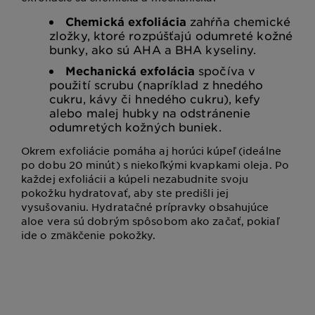
Chemická exfoliácia
zahŕňa chemické
zložky, ktoré rozpúšťajú odumreté kožné
bunky, ako sú AHA a BHA kyseliny.
Mechanická exfolácia
spočíva v
použití scrubu (napríklad z hnedého
cukru, kávy či hnedého cukru), kefy
alebo malej hubky na odstránenie
odumretých kožných buniek.
Okrem exfoliácie pomáha aj horúci kúpeľ (ideálne
po dobu 20 minút) s niekoľkými kvapkami oleja. Po
každej exfoliácii a kúpeli nezabudnite svoju
pokožku hydratovať, aby ste predišli jej
vysušovaniu. Hydratačné prípravky obsahujúce
aloe vera sú dobrým spôsobom ako začať, pokiaľ
ide o zmäkčenie pokožky.