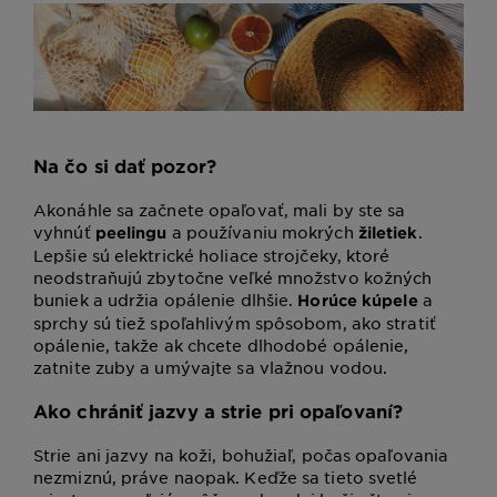
Na čo si dať pozor?
Akonáhle sa začnete opaľovať, mali by ste sa
vyhnúť
a používaniu mokrých
.
peelingu
žiletiek
Lepšie sú elektrické holiace strojčeky, ktoré
neodstraňujú zbytočne veľké množstvo kožných
buniek a udržia opálenie dlhšie.
a
Horúce kúpele
sprchy sú tiež spoľahlivým spôsobom, ako stratiť
opálenie, takže ak chcete dlhodobé opálenie,
zatnite zuby a umývajte sa vlažnou vodou.
Ako chrániť jazvy a strie pri opaľovaní?
Strie ani jazvy na koži, bohužiaľ, počas opaľovania
nezmiznú, práve naopak. Keďže sa tieto svetlé