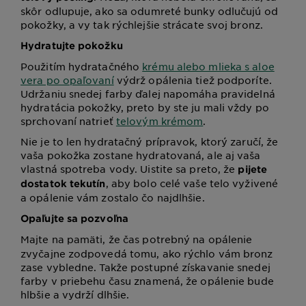
skôr odlupuje, ako sa odumreté bunky odlučujú od
pokožky, a vy tak rýchlejšie strácate svoj bronz.
Hydratujte pokožku
Použitím hydratačného
krému alebo mlieka s aloe
vera po opaľovaní
výdrž opálenia tiež podporíte.
Udržaniu snedej farby ďalej napomáha pravidelná
hydratácia pokožky, preto by ste ju mali vždy po
sprchovaní natrieť
telovým krémom
.
Nie je to len hydratačný prípravok, ktorý zaručí, že
vaša pokožka zostane hydratovaná, ale aj vaša
vlastná spotreba vody. Uistite sa preto, že
pijete
, aby bolo celé vaše telo vyživené
dostatok tekutín
a opálenie vám zostalo čo najdlhšie.
Opaľujte sa pozvoľna
Majte na pamäti, že čas potrebný na opálenie
zvyčajne zodpovedá tomu, ako rýchlo vám bronz
zase vybledne. Takže postupné získavanie snedej
farby v priebehu času znamená, že opálenie bude
hlbšie a vydrží dlhšie.