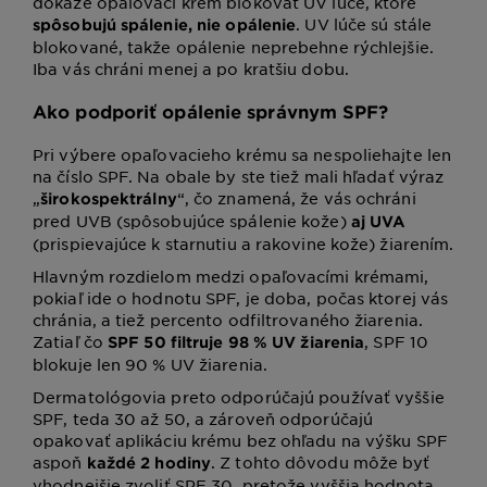
dokáže opaľovací krém blokovať UV lúče, ktoré
. UV lúče sú stále
spôsobujú spálenie, nie opálenie
blokované, takže opálenie neprebehne rýchlejšie.
Iba vás chráni menej a po kratšiu dobu.
Ako podporiť opálenie správnym SPF?
Pri výbere opaľovacieho krému sa nespoliehajte len
na číslo SPF. Na obale by ste tiež mali hľadať výraz
„
“, čo znamená, že vás ochráni
širokospektrálny
pred UVB (spôsobujúce spálenie kože)
aj UVA
(prispievajúce k starnutiu a rakovine kože) žiarením.
Hlavným rozdielom medzi opaľovacími krémami,
pokiaľ ide o hodnotu SPF, je doba, počas ktorej vás
chránia, a tiež percento odfiltrovaného žiarenia.
Zatiaľ čo
, SPF 10
SPF 50 filtruje 98 % UV žiarenia
blokuje len 90 % UV žiarenia.
Dermatológovia preto odporúčajú používať vyššie
SPF, teda 30 až 50, a zároveň odporúčajú
opakovať aplikáciu krému bez ohľadu na výšku SPF
aspoň
. Z tohto dôvodu môže byť
každé 2 hodiny
vhodnejšie zvoliť SPF 30, pretože vyššia hodnota