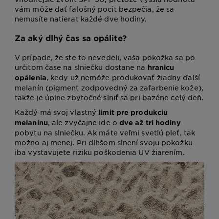
vám môže dať falošný pocit bezpečia, že sa
nemusíte natierať každé dve hodiny.
Za aký dlhý čas sa opálite?
V prípade, že ste to nevedeli, vaša pokožka sa po
určitom čase na slniečku dostane na
hranicu
, kedy už nemôže produkovať žiadny ďalší
opálenia
melanín (pigment zodpovedný za zafarbenie kože),
takže je úplne zbytočné slniť sa pri bazéne celý deň.
Každý má svoj vlastný
limit pre produkciu
, ale zvyčajne ide o
melanínu
dve až tri hodiny
pobytu na slniečku. Ak máte veľmi svetlú pleť, tak
možno aj menej. Pri dlhšom slnení svoju pokožku
iba vystavujete riziku poškodenia UV žiarením.