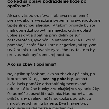
Čo keď sa objaví podráždenie kože po
opaľovaní?
Ak sa u vás po opaľovaní objavia nepríjemné
prejavy, ako je vyrážka a svrbenie, pravdepodobne
. V takom prípade by ste
trpíte slnečnou alergiou
mali obmedziť pobyt na slniečku, citlivé oblasti
úplne zakryť a dbať na pravidelný prísun
betakaroténu, lykopénu a vitamínov C a E, ktoré
pomáhajú chrániť kožu pred negatívnymi vplyvmi
UV žiarenia. Používanie vysokého UV faktora by
pre vás malo byť samozrejmosťou.
Ako sa zbaviť opálenia?
Najlepším spôsobom, ako sa zbaviť opálenia, po
ktorom netúžite, je
. Jemná
peeling pokožky
exfoliácia pomôže odstrániť pigmentované
odumreté kožné bunky z vonkajšej vrstvy pokožky,
čo pomôže zosvetliť opálenie. Nadmerný alebo
príliš drsný peeling môže pokožku podráždiť a
narušiť jej ochrannú bariéru. Dva hlavné typy
exfoliácie sú chemická a mechanická: