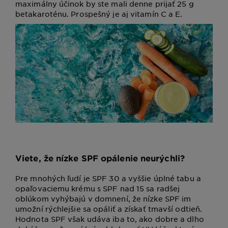
maximálny účinok by ste mali denne prijať 25 g
betakaroténu. Prospešný je aj vitamín C a E.
Viete, že nízke SPF opálenie neurýchli?
Pre mnohých ľudí je SPF 30 a vyššie úplné tabu a
opaľovaciemu krému s SPF nad 15 sa radšej
oblúkom vyhýbajú v domnení, že nízke SPF im
umožní rýchlejšie sa opáliť a získať tmavší odtieň.
Hodnota SPF však udáva iba to, ako dobre a dlho