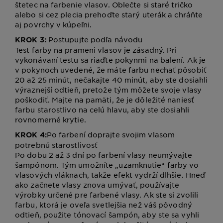
štetec na farbenie vlasov. Oblečte si staré tričko
alebo si cez plecia prehoďte starý uterák a chráňte
aj povrchy v kúpeľni.
Postupujte podľa návodu
KROK 3:
Test farby na prameni vlasov je zásadný. Pri
vykonávaní testu sa riaďte pokynmi na balení. Ak je
v pokynoch uvedené, že máte farbu nechať pôsobiť
20 až 25 minút, nečakajte 40 minút, aby ste dosiahli
výraznejší odtieň, pretože tým môžete svoje vlasy
poškodiť. Majte na pamäti, že je dôležité naniesť
farbu starostlivo na celú hlavu, aby ste dosiahli
rovnomerné krytie.
Po farbení doprajte svojim vlasom
KROK 4:
potrebnú starostlivosť
Po dobu 2 až 3 dní po farbení vlasy neumývajte
šampónom. Tým umožníte „uzamknutie“ farby vo
vlasových vláknach, takže efekt vydrží dlhšie. Hneď
ako začnete vlasy znova umývať, používajte
výrobky určené pre farbené vlasy. Ak ste si zvolili
farbu, ktorá je oveľa svetlejšia než váš pôvodný
odtieň, použite tónovací šampón, aby ste sa vyhli