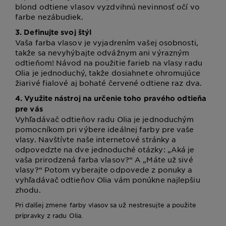
blond odtiene vlasov vyzdvihnú nevinnosť očí vo
farbe nezábudiek.
3. Definujte svoj štýl
Vaša farba vlasov je vyjadrením vašej osobnosti,
takže sa nevyhýbajte odvážnym ani výrazným
odtieňom! Návod na použitie farieb na vlasy radu
Olia je jednoduchý, takže dosiahnete ohromujúce
žiarivé fialové aj bohaté červené odtiene raz dva.
4. Využite nástroj na určenie toho pravého odtieňa
pre vás
Vyhľadávač odtieňov radu Olia je jednoduchým
pomocníkom pri výbere ideálnej farby pre vaše
vlasy. Navštívte naše internetové stránky a
odpovedzte na dve jednoduché otázky: „Aká je
vaša prirodzená farba vlasov?“ A „Máte už sivé
vlasy?“ Potom vyberajte odpovede z ponuky a
vyhľadávač odtieňov Olia vám ponúkne najlepšiu
zhodu.
Pri ďalšej zmene farby vlasov sa už nestresujte a použite
prípravky z radu Olia.