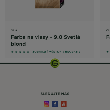
OLIA
OL
Farba na vlasy - 9.0 Svetlá
F
blond
5 out of 5 stars based on reviews
4 
ZOBRAZIŤ VŠETKY 3 RECENZIE
SLEDUJTE NÁS