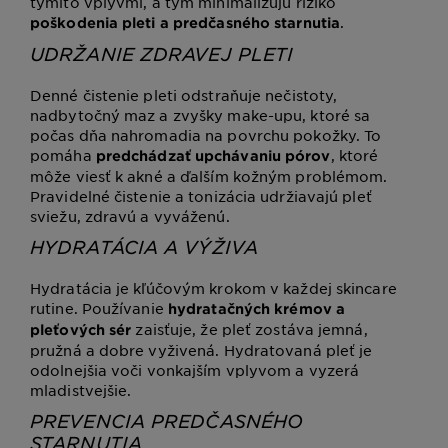
týmito vplyvmi, a tým minimalizujú riziko
.
poškodenia pleti a predčasného starnutia
UDRŽANIE ZDRAVEJ PLETI
Denné čistenie pleti odstraňuje nečistoty,
nadbytočný maz a zvyšky make-upu, ktoré sa
počas dňa nahromadia na povrchu pokožky. To
pomáha
, ktoré
predchádzať upchávaniu pórov
môže viesť k akné a ďalším kožným problémom.
Pravidelné čistenie a tonizácia udržiavajú pleť
sviežu, zdravú a vyváženú.
HYDRATÁCIA A VÝŽIVA
Hydratácia je kľúčovým krokom v každej skincare
rutine. Používanie
hydratačných krémov a
zaisťuje, že pleť zostáva jemná,
pleťových sér
pružná a dobre vyživená. Hydratovaná pleť je
odolnejšia voči vonkajším vplyvom a vyzerá
mladistvejšie.
PREVENCIA PREDČASNÉHO
STARNUTIA