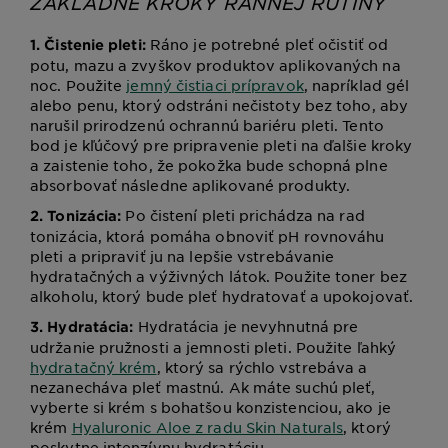
ZÁKLADNÉ KROKY RANNEJ RUTINY
Ráno je potrebné pleť očistiť od
1. Čistenie pleti:
potu, mazu a zvyškov produktov aplikovaných na
noc. Použite
jemný čistiaci prípravok
, napríklad gél
alebo penu, ktorý odstráni nečistoty bez toho, aby
narušil prirodzenú ochrannú bariéru pleti. Tento
bod je kľúčový pre pripravenie pleti na ďalšie kroky
a zaistenie toho, že pokožka bude schopná plne
absorbovať následne aplikované produkty.
Po čistení pleti prichádza na rad
2. Tonizácia:
tonizácia, ktorá pomáha obnoviť pH rovnováhu
pleti a pripraviť ju na lepšie vstrebávanie
hydratačných a výživných látok. Použite toner bez
alkoholu, ktorý bude pleť hydratovať a upokojovať.
Hydratácia je nevyhnutná pre
3. Hydratácia:
udržanie pružnosti a jemnosti pleti. Použite ľahký
hydratačný krém
, ktorý sa rýchlo vstrebáva a
nezanecháva pleť mastnú. Ak máte suchú pleť,
vyberte si krém s bohatšou konzistenciou, ako je
krém
Hyaluronic Aloe z radu Skin Naturals
, ktorý
poskytne intenzívnu hydratáciu.