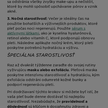
sa odstránia všetky zvyšky make-upu a nečistôt,
ktoré by mohli spôsobiť upchávanie pórov a vznik
akné.
Večer je ideálny čas na
3. Nočná starostlivosť:
použitie bohatších a výživnejších produktov, ktoré
pleť počas noci regenerujú. Použite
sérum s
aktívnymi látkami
, ako je kyselina hyalurónová,
retinol alebo vitamín C, ktoré podporujú obnovu
pleti. Následne aplikujte nočný krém, ktorý pleti
poskytne potrebnú hydratáciu a výživu.
ŠPECIÁLNA STAROSTLIVOSŤ
Raz až dvakrát týždenne zaraďte do svojej rutiny
vyživujúcu
. Pleťová maska
masku alebo exfoliáciu
poskytne intenzívnu starostlivosť a hydratáciu, kým
exfoliácia odstráni odumreté kožné bunky a
podporí regeneráciu pleti.
Pri dodržiavaní týchto krokov si môžete byť istí, že
vaša pleť bude denne dostávať tú najlepšiu
starostlivosť. Nezabúdajte, že
pravidelnosť a
sú kľúčom k dosiahnutiu zdravej a
dôslednosť