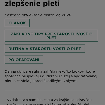
zlepšenie pleti
Posledná aktualizácia marca 27, 2026
ČLÁNOK
ZÁKLADNÉ TIPY PRE STAROSTLIVOSŤ O
PLEŤ
RUTINA V STAROSTLIVOSTI O PLEŤ
PO OPAĽOVANÍ
Denná skincare rutina zahŕňa niekoľko krokov, ktoré
spoločne prispievajú k udržaniu čistej a hydratovanej
pleti a chránia ju pred škodlivými vplyvmi.
Vydajte sa s nami na cestu za krajšou a zdravšou
pleťou, na ktorej vám ukážeme, ako zlepšiť pleť