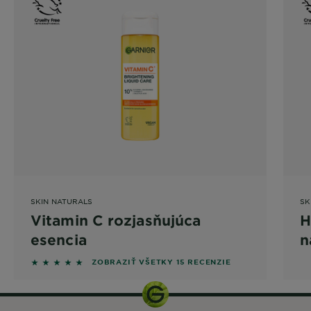
SKIN NATURALS
SK
Vitamin C rozjasňujúca
H
esencia
n
5 out of 5 stars based on reviews
ZOBRAZIŤ VŠETKY 15 RECENZIE