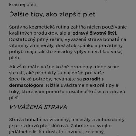
krásnej pleti.
Ďalšie tipy, ako zlepšiť pleť
Správna kozmetická rutina zahŕňa nielen používanie
kvalitných produktov, ale aj
.
zdravý životný štýl
Dostatočný pitný režim, vyvážená strava bohatá na
vitamíny a minerály, dostatok spánku a pravidelný
pohyb majú takisto zásadný vplyv na vzhľad vašej
pleti.
Ak však máte vážne kožné problémy alebo si nie
ste istí, aké produkty sú najlepšie pre vaše
špecifické potreby, neváhajte sa
poradiť s
. Nižšie uvádzame niektoré tipy a
dermatológom
triky, ktoré vám pomôžu dosiahnuť krásnu a zdravú
pleť.
VYVÁŽENÁ STRAVA
Strava bohatá na vitamíny, minerály a antioxidanty
je pre zdravú pleť kľúčová. Zahrňte do svojho
jedálneho lístka dostatok ovocia, zeleniny,