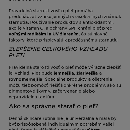
Pravidelná starostlivosť o pleť pomáha
predchádzať vzniku jemných vrások a iných známok
starnutia. Používanie produktov s antioxidantmi,
ako je vitamín C, a ochrany SPF chráni pleť pred
, čo sú hlavné
voľnými radikálmi a UV žiarením
faktory, ktoré prispievajú k predčasnému starnutiu.
ZLEPŠENIE CELKOVÉHO VZHĽADU
PLETI
Pravidelná starostlivosť o pleť môže výrazne zlepšiť
jej vzhľad. Pleť bude
a
jemnejšia, žiarivejšia
. Špeciálne produkty a ošetrenia
rovnomernejšia
môžu tiež pomôcť riešiť konkrétne problémy, ako sú
pigmentové škvrny, začervenanie alebo
nepravidelná textúra.
Ako sa správne starať o pleť?
Denná skincare rutina nie je univerzálna a mala by
byť prispôsobená individuálnym potrebám vašej
pleti. Preto je dôležité venovať čas
výberu