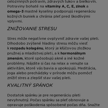
celozrnných potravín, zdravých tukov a bielkovín.
Potraviny bohaté na
a
vitamíny A, C, E, zinok
mastné kyseliny podporujú regeneráciu
omega-3
kožných buniek a chránia pleť pred škodlivými
vplyvmi.
ZNIŽOVANIE STRESU
Stres môže negatívne ovplyvniť zdravie vašej pleti.
Dlhodobo zvýšené hladiny stresu môžu viesť
k
, ktorý je kľúčovou zložkou
rozpadu kolagénu
pružnej a mladistvej pleti, a k
hormonálnym
, ktoré spôsobujú akné a iné kožné
zmenám
problémy. Nájdite si čas na relax a venujte sa
aktivitám, ktoré vás bavia a upokojujú. Meditácia,
joga alebo prechádzky v prírode môžu pomôcť
znížiť stres a zlepšiť stav vašej pleti.
KVALITNÝ SPÁNOK
Dostatok spánku je pre regeneráciu pleti
nevyhnutný. Počas spánku sa pleť obnovuje a
opravuje poškodenia spôsobené počas dňa. Snažte