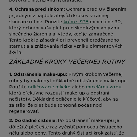
Ochrana pred UV žiarením
4. Ochrana pred slnkom:
je jedným z najdôležitejších krokov v rannej
skincare rutine. Použite
krém s SPF
minimálne 30,
ktorý ochráni vašu pleť pred škodlivými vplyvmi
slnečného žiarenia aj vtedy, keď je zamračené.
Tento krok je zásadný pri prevencii predčasného
starnutia a znižovania rizika vzniku pigmentových
škvŕn.
ZÁKLADNÉ KROKY VEČERNEJ RUTINY
Prvým krokom večernej
1. Odstránenie make-upu:
rutiny by malo byť dôkladné odstránenie make-upu.
Použite
odličovacie mlieko
alebo
micelárnu vodu
,
ktorá efektívne rozpustí make-up a odstráni
nečistoty. Dôkladné odlíčenie je kľúčové, aby sa
zaistilo, že pleť bude schopná počas noci
regenerovať.
Po odstránení make-upu je
2. Dôkladné čistenie:
dôležité pleť ešte raz vyčistiť pomocou čistiaceho
gélu alebo peny. Tento druhý čistiaci krok zaistí, že