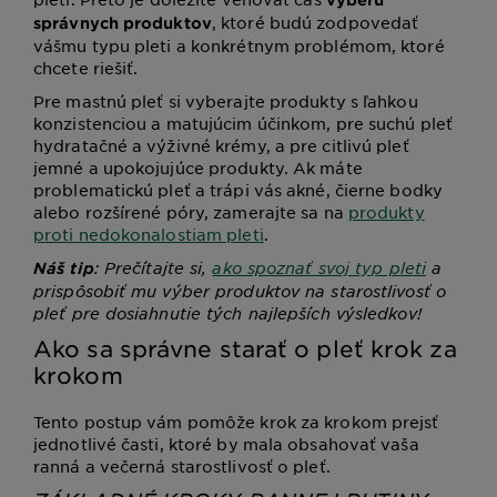
, ktoré budú zodpovedať
správnych produktov
vášmu typu pleti a konkrétnym problémom, ktoré
chcete riešiť.
Pre mastnú pleť si vyberajte produkty s ľahkou
konzistenciou a matujúcim účinkom, pre suchú pleť
hydratačné a výživné krémy, a pre citlivú pleť
jemné a upokojujúce produkty. Ak máte
problematickú pleť a trápi vás akné, čierne bodky
alebo rozšírené póry, zamerajte sa na
produkty
proti nedokonalostiam pleti
.
: Prečítajte si,
ako spoznať svoj typ pleti
a
Náš tip
prispôsobiť mu výber produktov na starostlivosť o
pleť pre dosiahnutie tých najlepších výsledkov!
Ako sa správne starať o pleť krok za
krokom
Tento postup vám pomôže krok za krokom prejsť
jednotlivé časti, ktoré by mala obsahovať vaša
ranná a večerná starostlivosť o pleť.