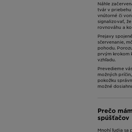
Náhle začervena
tvár v priebehu
vnútorné či von
signalizovať, ž
rovnováhu a ko
Prejavy spojené
sčervenanie, m
pohodu. Porozu
prvým krokom k 
vzhľadu.
Prevedieme vás
možných príčin,
pokožku správn
možné dosiahnuť
Prečo mám 
spúšťačov
Mnohí ľudia sa 