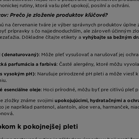
nickej rutiny, ktorá vašu pleť upokojí, posilní a ochráni.
ov: Prečo je zloženie produktov kľúčové?
nú na červenanie tváre je výber správnych produktov úplne 
byť prípravky s čo najjednoduchším, ale zároveň účinným zl
ezaťažia. Dôkladne čítajte etikety a
vyhýbajte sa bežným d
: Môže pleť vysušovať a narušovať jej ochra
l (denaturovaný)
: Časté alergény, ktoré môžu vyvol
cká parfumácia a farbivá
: Narušuje prirodzené pH pleti a môže viesť k 
(s vysokým pH)
iu.
: Hoci prírodné, môžu byť pre citlivú pleť pr
é esenciálne oleje
te zložky známe svojimi
upokojujúcimi, hydratačnými a och
ako je napríklad pantenol, alantoín, aloe vera, harmanček, ni
ónová.
okom k pokojnejšej pleti