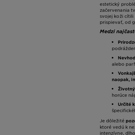
estetický problé
začervenania tv
svojej koži cíti
prispievať, od 
Medzi najčaste
Prirodze
podrážden
Nevhod
alebo par
Vonkajš
naopak, in
Životný
horúce náp
Určité 
špecifické
Je dôležité
pozo
ktoré vedú k ne
intenzívne, dl