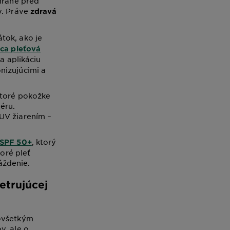
chrane pred
y. Práve
zdravá
átok, ako je
úca pleťová
na aplikáciu
nizujúcimi a
ktoré pokožke
éru.
UV žiarením –
, ktorý
 SPF 50+
toré pleť
áždenie.
etrujúcej
dovšetkým
v, ale o