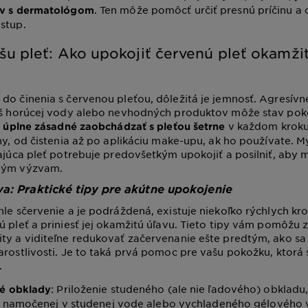
. Ten môže pomôcť určiť presnú príčinu a
av s dermatológom
stup.
šu pleť: Ako upokojiť červenú pleť okamžit
do činenia s červenou pleťou, dôležitá je jemnosť. Agresívn
liš horúcej vody alebo nevhodných produktov môže stav pok
e
v každom kroku
úplne zásadné zaobchádzať s pleťou šetrne
ny, od čistenia až po aplikáciu make-upu, ak ho používate. My
najúca pleť potrebuje predovšetkým upokojiť a posilniť, aby 
ným výzvam.
a: Praktické tipy pre akútne upokojenie
hle sčervenie a je podráždená, existuje niekoľko rýchlych kr
ú pleť a priniesť jej okamžitú úľavu. Tieto tipy vám pomôžu 
ty a viditeľne redukovať začervenanie ešte predtým, ako sa
arostlivosti. Je to taká prvá pomoc pre vašu pokožku, ktorá s
.
: Priloženie studeného (ale nie ľadového) obkladu, 
vé obklady
 namočenej v studenej vode alebo vychladeného gélového v