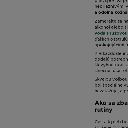
pleť, spočíva p
nepriaznivými v
a odolná kožná
Zamerajte sa n
alkohol alebo s
voda s ružovo
ďalších ošetruj
upokojujúcimi 
Pre každodennú 
dodajú potrebn
Nevyhnutnou súč
slnečné lúče to
Skvelou voľbou 
bol špeciálne vy
nezaťažuje, a 
Ako sa zba
rutiny
Cesta k pleti b
správne zvolenú