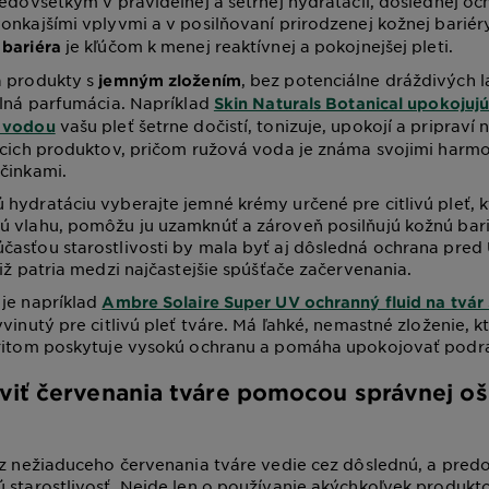
redovšetkým v pravidelnej a šetrnej hydratácii, dôslednej o
onkajšími vplyvmi a v posilňovaní prirodzenej kožnej bariér
je kľúčom k menej reaktívnej a pokojnejšej pleti.
 bariéra
a produkty s
, bez potenciálne dráždivých l
jemným zložením
ilná parfumácia. Napríklad
Skin Naturals Botanical upokojuj
vašu pleť šetrne dočistí, tonizuje, upokojí a pripraví 
u vodou
úcich produktov, pričom ružová voda je známa svojimi harmo
účinkami.
hydratáciu vyberajte jemné krémy určené pre citlivú pleť, 
ú vlahu, pomôžu ju uzamknúť a zároveň posilňujú kožnú bari
asťou starostlivosti by mala byť aj dôsledná ochrana pred 
tiž patria medzi najčastejšie spúšťače začervenania.
je napríklad
Ambre Solaire Super UV ochranný fluid na tvár
vinutý pre citlivú pleť tváre. Má ľahké, nemastné zloženie, k
pritom poskytuje vysokú ochranu a pomáha upokojovať podr
viť červenania tváre pomocou správnej oš
ez nežiaduceho červenania tváre vedie cez dôslednú, a pre
 starostlivosť. Nejde len o používanie akýchkoľvek produkto