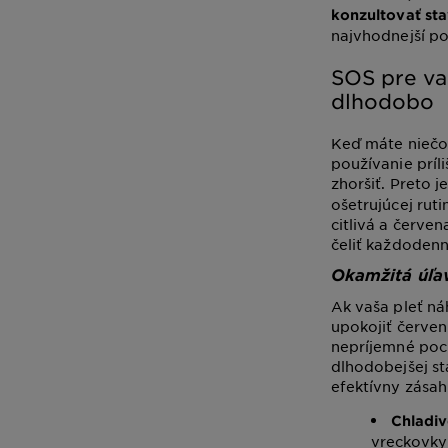
konzultovať st
najvhodnejší po
SOS pre va
dlhodobo
Keď máte niečo 
používanie prí
zhoršiť. Preto j
ošetrujúcej ruti
citlivá a červe
čeliť každoden
Okamžitá úľav
Ak vaša pleť ná
upokojiť červen
nepríjemné poci
dlhodobejšej st
efektívny zásah
Chladi
vreckovky