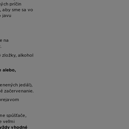
ných príčin
o, aby sme sa vo
o javu
ie na
.
 zložky, alkohol
e alebo,
enených jedál),
né začervenanie.
rejavom
tne spúšťače,
e veľmi
 vždy vhodné