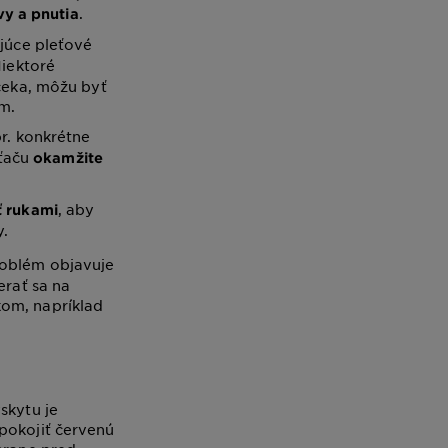
.
vy a pnutia
ujúce pleťové
Niektoré
čeka, môžu byť
m.
pr. konkrétne
šťaču
okamžite
, aby
ť rukami
y.
roblém objavuje
erať sa na
kom, napríklad
skytu je
pokojiť červenú