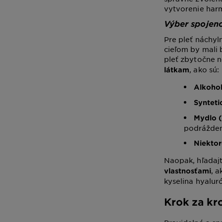
vytvorenie harmo
Výber spojenc
Pre pleť náchyl
cieľom by mali 
pleť zbytočne n
, ako sú:
látkam
Alkoho
Synteti
Mydlo 
podrážden
Niektor
Naopak, hľadaj
, 
vlastnosťami
kyselina hyalur
Krok za kr