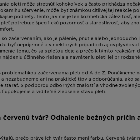
nie pleti môže stretnúť kohokoľvek a často prichádza nečak
 okamihu sčervenie, môže byť známkou citlivejšej reakcie p
kajšie podnety. Tento jav nie je len kozmetická záležitosť, a
e pleť potrebuje špecifickú pozornosť a starostlivosť, aby zno
mfort.
 so začervenaním, ako je pálenie, pnutie alebo jednoducho l
ôžu byť nepríjemné a v niektorých prípadoch aj ovplyvňova
menie tomu, čo sa s pleťou deje a prečo k týmto reakciám d
nájdeniu účinného riešenia a navráteniu pleti jej prirodze
 problematikou začervenania pleti od A do Z. Ponúkneme n
 a nezabudneme ani na praktické tipy a odporúčania, ako sa 
e starať. S podporou odborných znalostí a vhodne zvolenýc
 upokojenie a viditeľné zlepšenie stavu pleti.
červenú tvár? Odhalenie bežných príčin 
pýtajú, prečo práve ich tvár často mení farbu. Červená tvár 