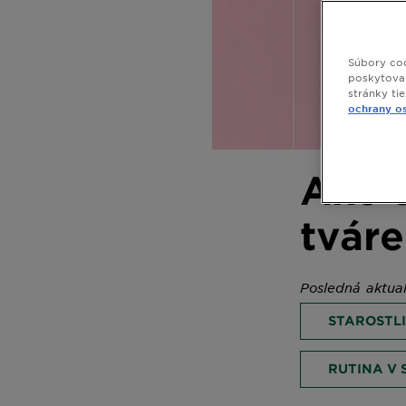
Súbory coo
poskytovan
stránky ti
ochrany o
Ako 
tváre
Posledná aktua
STAROSTLI
RUTINA V 