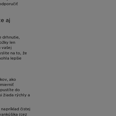
 odporučiť
e aj
e drhnutie,
ožky len
 vašej
slite na to, že
mohla lepšie
okov, ako
zmierniť
 pustíte do
i žiada rýchly a
napríklad čistej
ankúšika (cez