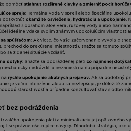
ôže pomôcť
stiahnuť rozšírené cievky a zmierniť pocit horúča
: Termálna voda v spreji alebo špeciálne upokoj
júce spreje
u poskytnúť
. 
okamžité osvieženie, hydratáciu a upokojenie
 napríklad s obsahom aloe vera, ružovej vody alebo harman
 účel ideálne vďaka svojim známym upokojujúcim vlastnostia
: Ak viete, čo vaše začervenanie vyvolalo (na
 sa spúšťačom
es, prechod do prekúrenej miestnosti), snažte sa tomuto spú
bo sa z danej situácie vzdialiť.
: Snažte sa podráždenej pleti
lne dotyky
čo najmenej dotýka
ej mechanicky nedráždili a nezaniesli na ňu prípadné nečistot
a na
. Ak sa podobný p
rýchle upokojenie akútnych prejavov
anie je veľmi intenzívne alebo sa nezlepšuje, je dôležité zam
odobú starostlivosť a prípadne konzultovať stav s odborní
eť bez podráždenia
 trvalého upokojenia pleti a minimalizáciu jej opätovného vý
jiť si správne ošetrujúce návyky. Dlhodobá stratégia, ako u