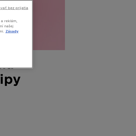
vať bez prijatia
 a reklám,
ní našej
mi.
Zásady
ia
tipy