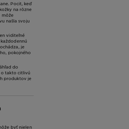
ane. Pocit, keď
okožky na rôzne
le môže
vu našla svoju
en viditeľné
ť každodennú
ochádza, je
ného, pokojného
áhľad do
o takto citlivú
h produktov je
a
môže byť nielen