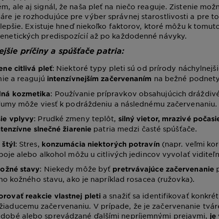
m, ale aj signál, že naša pleť na niečo reaguje. Zistenie mož
áre je rozhodujúce pre výber správnej starostlivosti a pre t
li lepšie. Existuje hneď niekoľko faktorov, ktoré môžu k tomut
genetických predispozícií až po každodenné návyky.
jšie príčiny a spúšťače patria:
: Niektoré typy pleti sú od prírody náchylnejš
ne citlivá pleť
ie a reagujú
na bežné podnety
intenzívnejším začervenaním
: Používanie prípravkov obsahujúcich dráždivé
ná kozmetika
fumy môže viesť k podráždeniu a následnému začervenaniu.
: Prudké zmeny teplôt,
ie vplyvy
silný vietor, mrazivé počasi
patria medzi časté spúšťače.
tenzívne slnečné žiarenie
: Stres,
(napr. veľmi kor
 štýl
konzumácia niektorých potravín
oje alebo alkohol môžu u citlivých jedincov vyvolať viditeľ
: Niekedy môže byť
p
kožné stavy
pretrvávajúce začervenanie
ho kožného stavu, ako je napríklad rosacea (ružovka).
a snažiť sa identifikovať konkré
rovať reakcie vlastnej pleti
žiaducemu začervenaniu. V prípade, že je začervenanie tvár
hodobé alebo sprevádzané ďalšími nepríjemnými prejavmi,
je