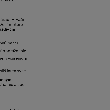
zásadný. Vašim
ožením, ktoré
ráždivým
nnú bariéru.
ať podráždenie.
jej vysušeniu a
íliš intenzívne.
rannými
acínamid alebo