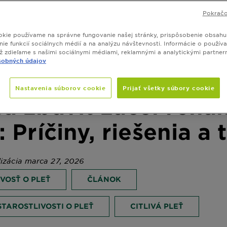
Pokračo
kie používame na správne fungovanie našej stránky, prispôsobenie obsahu
ie funkcií sociálnych médií a na analýzu návštevnosti. Informácie o používa
ež zdieľame s našimi sociálnymi médiami, reklamnými a analytickými partner
sobných údajov
Nastavenia súborov cookie
Prijať všetky súbory cookie
sa zbaviť začervenan
: Príčiny, riešenia a 
lizácia marca 27, 2026
VOSŤ O PLEŤ
ČLÁNOK
STAROSTLIVOSTI O PLEŤ
CITLIVÁ PLEŤ