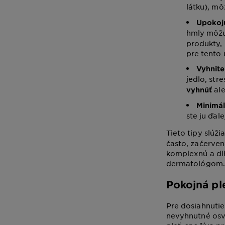
látku), m
Upokoju
hmly môž
produkty,
pre tento
Vyhnite
jedlo, str
ale
vyhnúť
Minimá
ste ju ďal
Tieto tipy slúži
často, začerven
komplexnú a dlh
dermatológom.
Pokojná pl
Pre dosiahnutie
nevyhnutné osvo