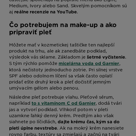
Medium, Ivory alebo Sand. Skvelým pomocníkom sú
aj
.
reálne recenzie na YouTube
Čo potrebujem na make-up a ako
pripraviť pleť
Môžete mať v kozmetickej taštičke ten najlepší
produkt na trhu, ale ak zanedbáte podklad,
výsledok vás sklame. Základom je
.
šetrné vyčistenie
S tým rýchlo pomôže
,
micelárna voda od Garnier
ktorá nečistoty jednoducho zotrie. Pri silnej vrstve
SPF alebo odolnom líčení sa však často oplatí
pridať ešte druhý krok a pleť dočistiť jemným
umývacím gélom alebo penou.
Následne pleť potrebuje vlahu. Pleťové sérum,
napríklad
, dodá tvári
to s vitamínom C od Garnier
jas a vytvorí podklad. Vlhkosť potom v pleti
uzamkne ľahký denný krém. Predtým ako však
siahnete po líčidlách,
dajte krému čas, kým sa do
. Ak na mokrý krém nanesiete
pleti úplne nevstrebe
rovno farbu, textúry sa zmiešajú a začnú na tvári