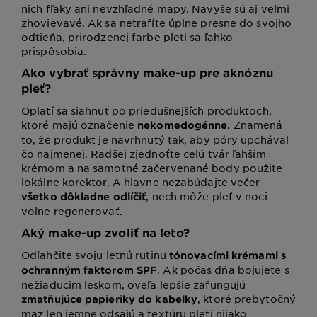
nich fľaky ani nevzhľadné mapy. Navyše sú aj veľmi
zhovievavé. Ak sa netrafíte úplne presne do svojho
odtieňa, prirodzenej farbe pleti sa ľahko
prispôsobia.
Ako vybrať správny make-up pre aknóznu
pleť?
Oplatí sa siahnuť po priedušnejších produktoch,
ktoré majú označenie
. Znamená
nekomedogénne
to, že produkt je navrhnutý tak, aby póry upchával
čo najmenej. Radšej zjednoťte celú tvár ľahším
krémom a na samotné začervenané body použite
lokálne korektor. A hlavne nezabúdajte večer
, nech môže pleť v noci
všetko dôkladne odlíčiť
voľne regenerovať.
Aký make-up zvoliť na leto?
Odľahčite svoju letnú rutinu
tónovacími krémami s
. Ak počas dňa bojujete s
ochranným faktorom SPF
nežiaducim leskom, oveľa lepšie zafungujú
, ktoré prebytočný
zmatňujúce papieriky do kabelky
maz len jemne odsajú a textúru pleti nijako