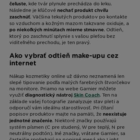
, kde tvár plynule prechádza do krku.
čeľuste
Následne je kľúčové
nechať produkt chvíľu
. Väčšina tekutých produktov po kontakte
zaschnúť
so vzduchom a kožným mazom takzvane oxiduje, a
. Odtieň,
po niekoľkých minútach mierne stmavne
ktorý po zaschnutí splynie s vašou pleťou bez
viditeľného prechodu, je ten pravý.
Ako vybrať odtieň make-upu cez
internet
Nákup kozmetiky online už dávno neznamená len
slepé tipovanie podľa malých farebných štvorčekov
na monitore. Priamo na webe Garnier môžete
využiť
. Ten na
diagnostický nástroj
Skin Coach
základe vašej fotografie zanalyzuje stav pleti a
odporučí vám ideálnu starostlivosť. Pri čítaní
popisov produktov majte na pamäti, že
neexistuje
. Niektoré značky používajú
jednotné značenie
systém písmen (C pre studený, W pre teplý, N pre
neutrálny podtón). Iné značky, vrátane Garnier, sa
častejšie spoliehajú na popisné mená ako Light,