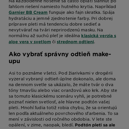
Na každodenné nosenie sa často oplatí siahnuť po
ľahšom riešení namiesto hutného krytia. Napríklad
funguje ako fajn skratka. Spája
Garnier BB Cream
hydratáciu a jemné zjednotenie farby. Pri dobrej
príprave pleti má tendenciu dobre sedieť a
nevytvárať na tvári neprirodzenú masku. Na
normálnu až suchú pleť je ideálna
klasická verzia s
či
.
aloe vera v svetlom
strednom odtieni
Ako vybrať správny odtieň make-
upu
Asi to poznáme všetci. Pod žiarivkami v drogérii
vyzeral vybraný odtieň úplne dokonalo, ale doma
na dennom svetle sa ukázalo, že máte tvár o dva
tóny tmavšiu alebo viac oranžovú ako krk. Aby ste
sa tomuto klasickému scenáru vyhli, je potrebné
poznať nielen svetlosť, ale hlavne podtón vašej
pleti. Mnohí ľudia totiž robia chybu, že sa orientujú
len podľa aktuálneho povrchového sfarbenia. To sa
mení v závislosti od ročného obdobia. V lete ste
opálení, v zime, naopak, bledí.
Podtón pleti sa ale