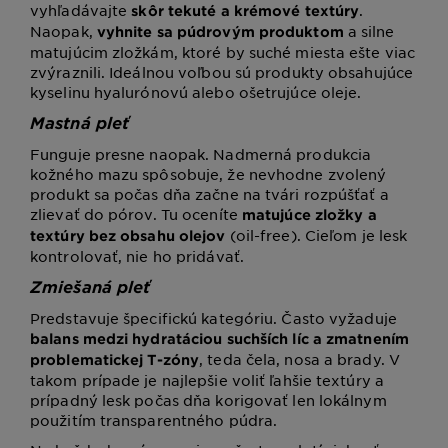
vyhľadávajte
.
skôr tekuté a krémové textúry
Naopak,
a silne
vyhnite sa púdrovým produktom
matujúcim zložkám, ktoré by suché miesta ešte viac
zvýraznili. Ideálnou voľbou sú produkty obsahujúce
kyselinu hyalurónovú alebo ošetrujúce oleje.
Mastná pleť
Funguje presne naopak. Nadmerná produkcia
kožného mazu spôsobuje, že nevhodne zvolený
produkt sa počas dňa začne na tvári rozpúšťať a
zlievať do pórov. Tu oceníte
matujúce zložky a
(oil-free). Cieľom je lesk
textúry bez obsahu olejov
kontrolovať, nie ho pridávať.
Zmiešaná pleť
Predstavuje špecifickú kategóriu. Často vyžaduje
balans medzi hydratáciou suchších líc a zmatnením
, teda čela, nosa a brady. V
problematickej T-zóny
takom prípade je najlepšie voliť ľahšie textúry a
prípadný lesk počas dňa korigovať len lokálnym
použitím transparentného púdra.