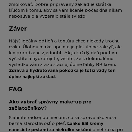
žmolkovať. Dobre pripravený základ je skrátka
kľúčom k tomu, aby sa vám líčenie počas dňa nikam
neposúvalo a vyzeralo stále sviežo.
Záver
Nájsť ideálny odtieň a textúru chce niekedy trochu
cviku. Úlohou make-upu nie je pleť úplne zakryť, ale
len prirodzene zjednotiť. Ak ju každý deň poctivo
vyčistíte a hydratujete, zistíte, že k dokonalému
výsledku vám zrazu stačí aj úplne ľahký BB krém.
Zdravá a hydratovaná pokožka je totiž vždy ten
.
úplne najlepší základ
FAQ
Ako vybrať správny make-up pre
začiatočníkov?
Siahnite radšej po niečom, čo sa správa ako vaša
bežná starostlivosť o pleť.
Ľahké BB krémy
a nehrozia pri
nanesiete prstami za niekoľko sekúnd