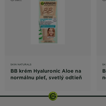
SKIN NATURALS
SK
BB krém Hyaluronic Aloe na
B
normálnu pleť, svetlý odtieň
n
o