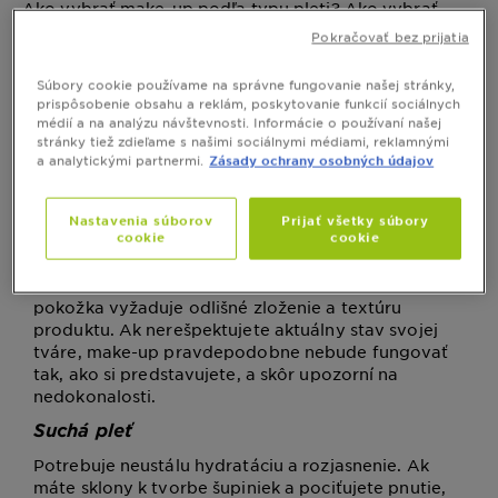
Ako vybrať make-up podľa typu pleti? Ako vybrať
odtieň make-upu cez internet a nepomýliť sa? Čo
Pokračovať bez prijatia
potrebujem na make-up pre jeho dlhú výdrž? Čo je
permanentný make-up a ako sa líši od bežnej
Súbory cookie používame na správne fungovanie našej stránky,
kozmetiky?
prispôsobenie obsahu a reklám, poskytovanie funkcií sociálnych
médií a na analýzu návštevnosti. Informácie o používaní našej
stránky tiež zdieľame s našimi sociálnymi médiami, reklamnými
a analytickými partnermi.
Zásady ochrany osobných údajov
Určenie typu pleti je prvým krokom
k úspechu
Nastavenia súborov
Prijať všetky súbory
cookie
cookie
Základom úspechu pri nákupe akejkoľvek
dekoratívnej kozmetiky je typ vašej pleti. Každá
pokožka vyžaduje odlišné zloženie a textúru
produktu. Ak nerešpektujete aktuálny stav svojej
tváre, make-up pravdepodobne nebude fungovať
tak, ako si predstavujete, a skôr upozorní na
nedokonalosti.
Suchá pleť
Potrebuje neustálu hydratáciu a rozjasnenie. Ak
máte sklony k tvorbe šupiniek a pociťujete pnutie,