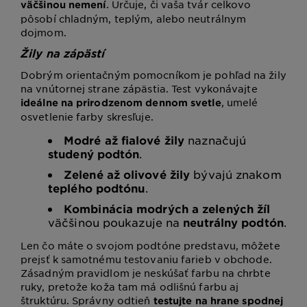
. Určuje, či vaša tvár celkovo
väčšinou nemení
pôsobí chladným, teplým, alebo neutrálnym
dojmom.
Žily na zápästí
Dobrým orientačným pomocníkom je pohľad na žily
na vnútornej strane zápästia. Test vykonávajte
, umelé
ideálne na prirodzenom dennom svetle
osvetlenie farby skresľuje.
Modré až fialové žily
naznačujú
studený podtón
.
Zelené až olivové žily
bývajú znakom
teplého podtónu
.
Kombinácia modrých a zelených žíl
väčšinou poukazuje na
neutrálny podtón
.
Len čo máte o svojom podtóne predstavu, môžete
prejsť k samotnému testovaniu farieb v obchode.
Zásadným pravidlom je neskúšať farbu na chrbte
ruky, pretože koža tam má odlišnú farbu aj
štruktúru. Správny odtieň
testujte na hrane spodnej