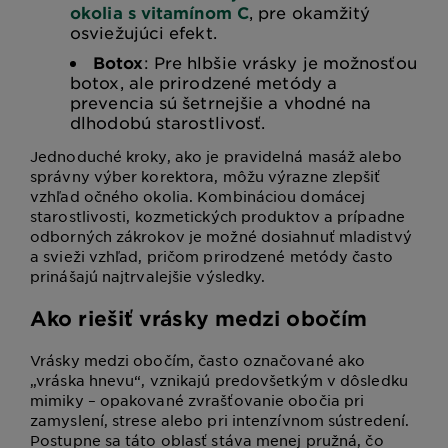
okolia s vitamínom C
, pre okamžitý
osviežujúci efekt.
Botox
: Pre hlbšie vrásky je možnosťou
botox, ale prirodzené metódy a
prevencia sú šetrnejšie a vhodné na
dlhodobú starostlivosť.
Jednoduché kroky, ako je pravidelná masáž alebo
správny výber korektora, môžu výrazne zlepšiť
vzhľad očného okolia. Kombináciou domácej
starostlivosti, kozmetických produktov a prípadne
odborných zákrokov je možné dosiahnuť mladistvý
a svieži vzhľad, pričom prirodzené metódy často
prinášajú najtrvalejšie výsledky.
Ako riešiť vrásky medzi obočím
Vrásky medzi obočím, často označované ako
„vráska hnevu“, vznikajú predovšetkým v dôsledku
mimiky – opakované zvrašťovanie obočia pri
zamyslení, strese alebo pri intenzívnom sústredení.
Postupne sa táto oblasť stáva menej pružná, čo