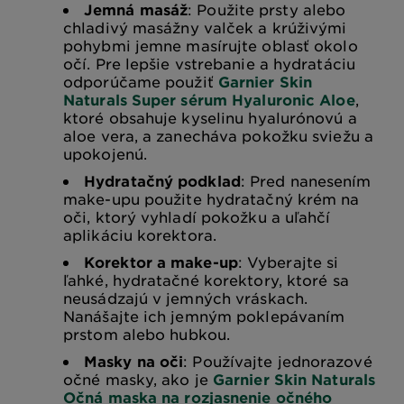
Jemná masáž
: Použite prsty alebo
chladivý masážny valček a krúživými
pohybmi jemne masírujte oblasť okolo
očí. Pre lepšie vstrebanie a hydratáciu
odporúčame použiť
Garnier Skin
Naturals Super sérum Hyaluronic Aloe
,
ktoré obsahuje kyselinu hyalurónovú a
aloe vera, a zanecháva pokožku sviežu a
upokojenú.
Hydratačný podklad
: Pred nanesením
make-upu použite hydratačný krém na
oči, ktorý vyhladí pokožku a uľahčí
aplikáciu korektora.
Korektor a make-up
: Vyberajte si
ľahké, hydratačné korektory, ktoré sa
neusádzajú v jemných vráskach.
Nanášajte ich jemným poklepávaním
prstom alebo hubkou.
Masky na oči
: Používajte jednorazové
očné masky, ako je
Garnier Skin Naturals
Očná maska na rozjasnenie očného