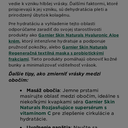
vedie k vzniku hlbšej vrásky. Ďalšími faktormi, ktoré
prispievajú k jej vzniku, sú dehydratácia pleti a
prirodzený úbytok kolagénu.
Pre hydratáciu a vyhladenie tejto oblasti
odporúčame zaradiť do svojej starostlivosti
produkty ako
Garnier Skin Naturals Hyaluronic Aloe
, ktorý intenzívne hydratuje a podporuje
krém
pružnosť pokožky, alebo
Garnier Skin Naturals
Regeneračná textilná maska s probiotickými
. Tieto produkty pomáhajú obnoviť kožné
frakciami
bunky a minimalizovať viditeľnosť vrások.
Ďalšie tipy, ako zmierniť vrásky medzi
obočím:
Masáž obočia
: Jemne prstami
masírujte oblasť medzi obočím, ideálne s
niekoľkými kvapkami séra
Garnier Skin
Naturals Rozjasňujúce supersérum s
vitamínom C
pre zlepšenie cirkulácie a
hydratácie.
Uvoľnenie napätia
: Naučte sa