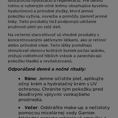
dostatočnú hydratáciu a regeneráciu. Pre dennú
rutinu si vyberajte očné krémy obsahujúce kyselinu
hyalurónovú a prírodné zložky, ktoré jemnú
pokožku vyživia, osviežia a pomôžu zjemniť jemné
linky. Tieto produkty tiež podporujú udržanie
pružnosti pleti po celý deň.
Na večernú starostlivosť sú vhodné produkty s
koncentrovanými aktívnymi látkami, ako je retinol
alebo prírodné oleje. Tieto látky pomáhajú
stimulovať obnovu kožných buniek počas spánku,
znižujú viditeľnosť hlbších vrások a zanechávajú
pokožku hladkú a revitalizovanú.
Odporúčané denné a nočné rituály:
Ráno
: Jemne očistite pleť, aplikujte
očný krém a hydratačný krém s UV
ochranou. Chránite tým pokožku pred
škodlivými vplyvmi vonkajšieho
prostredia.
Večer
: Odstráňte make-up a nečistoty
pomocou micelárnej vody Garnier.
Následne naneste retinolové ampulky a