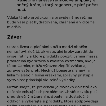
nočný krém, ktorý regeneruje pleť počas
noci.
Vďaka týmto produktom a pravidelnému režimu
bude vaša pleť hydratovaná, chránená a viditeľne
mladšia.
Záver
Starostlivosť o pleť okolo očí a medzi obočím
nemusí byť zložitá, ak viete, aké kroky zaradiť do
svojej rutiny a ktoré produkty použiť. Jemná masáž,
pravidelná hydratácia a kvalitná kozmetika, ako je
tá od Garnier, môžu výrazne zlepšiť vzhľad aj
zdravie vašej pleti. Nech už bojujete s jemnými
linkami alebo hlbšími vráskami, správny prístup a
vytrvalosť prinášajú viditeľné výsledky.
Nezabúdajte, že prevencia je rovnako dôležitá ako
riešenie existujúcich problémov. Chráňte svoju pleť
pred slnečným žiarením, dbajte na dostatočný
oddych a vyberajte si produkty, ktoré zodpovedajú
vašim potrebám. So starostlivosťou od Garnier