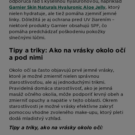
odporúča rad s kyselinou hyalurónovou, napríklad
, ktorý
Garnier Skin Naturals Hyaluronic Aloe Jelly
nielen hydratuje, ale tiež pomáha zjemniť jemné
linky. Dôležitá je aj ochrana pred UV žiarením –
niektoré produkty Garnier obsahujú SPF, čo
pomáha predchádzať poškodeniu pokožky
slnečnými lúčmi.
Tipy a triky: Ako na vrásky okolo očí
a pod nimi
Okolo očí sa často objavujú prvé jemné vrásky,
ktoré je možné zmierniť nielen správnou
starostlivosťou, ale aj jednoduchými trikmi.
Pravidelná domáca starostlivosť, ako je jemná
masáž očného okolia, môže podporiť krvný obeh a
zmierniť opuchy a napätie v tejto oblasti. Okrem
starostlivosti je možné vrásky efektívne zakryť
pomocou vhodne zvoleného make-upu, ktorý pleti
dodá mladistvý vzhľad.
Tipy a triky, ako na vrásky okolo očí: