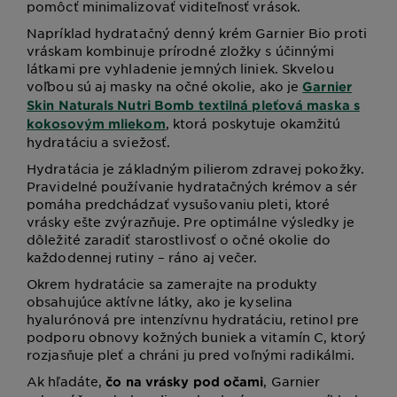
pomôcť minimalizovať viditeľnosť vrások.
Napríklad hydratačný denný krém Garnier Bio proti
vráskam kombinuje prírodné zložky s účinnými
látkami pre vyhladenie jemných liniek. Skvelou
voľbou sú aj masky na očné okolie, ako je
Garnier
Skin Naturals Nutri Bomb textilná pleťová maska s
, ktorá poskytuje okamžitú
kokosovým mliekom
hydratáciu a sviežosť.
Hydratácia je základným pilierom zdravej pokožky.
Pravidelné používanie hydratačných krémov a sér
pomáha predchádzať vysušovaniu pleti, ktoré
vrásky ešte zvýrazňuje. Pre optimálne výsledky je
dôležité zaradiť starostlivosť o očné okolie do
každodennej rutiny – ráno aj večer.
Okrem hydratácie sa zamerajte na produkty
obsahujúce aktívne látky, ako je kyselina
hyalurónová pre intenzívnu hydratáciu, retinol pre
podporu obnovy kožných buniek a vitamín C, ktorý
rozjasňuje pleť a chráni ju pred voľnými radikálmi.
Ak hľadáte,
, Garnier
čo na vrásky pod očami