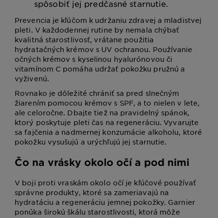
spôsobiť jej predčasné starnutie.
Prevencia je kľúčom k udržaniu zdravej a mladistvej
pleti. V každodennej rutine by nemala chýbať
kvalitná starostlivosť, vrátane použitia
hydratačných krémov s UV ochranou. Používanie
očných krémov s kyselinou hyalurónovou či
vitamínom C pomáha udržať pokožku pružnú a
vyživenú.
Rovnako je dôležité chrániť sa pred slnečným
žiarením pomocou krémov s SPF, a to nielen v lete,
ale celoročne. Dbajte tiež na pravidelný spánok,
ktorý poskytuje pleti čas na regeneráciu. Vyvarujte
sa fajčenia a nadmernej konzumácie alkoholu, ktoré
pokožku vysušujú a urýchľujú jej starnutie.
Čo na vrásky okolo očí a pod nimi
V boji proti vraskám okolo očí je kľúčové používať
správne produkty, ktoré sa zameriavajú na
hydratáciu a regeneráciu jemnej pokožky. Garnier
ponúka širokú škálu starostlivosti, ktorá môže