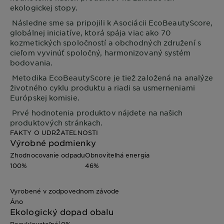
ekologickej stopy.
Následne sme sa pripojili k Asociácii EcoBeautyScore,
globálnej iniciatíve, ktorá spája viac ako 70
kozmetických spoločností a obchodných združení s
cieľom vyvinúť spoločný, harmonizovaný systém
bodovania.
Metodika EcoBeautyScore je tiež založená na analýze
životného cyklu produktu a riadi sa usmerneniami
Európskej komisie.
Prvé hodnotenia produktov nájdete na našich
produktových stránkach.
FAKTY O UDRŽATEĽNOSTI
Výrobné podmienky
Zhodnocovanie odpadu
Obnoviteľná energia
100%
46%
Vyrobené v zodpovednom závode
Áno
Ekologický dopad obalu