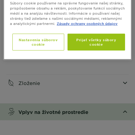
Súbory cookie používame na správne fungovanie našej stránky,
prispôsobenie obsahu a reklám, poskytovanie funkcií sociálnych
CLOSE SUBPANEL
médií a na analýzu návštevnosti. Informácie o používaní našej
stránky tiež zdieľame s našimi sociálnymi médiami, reklamnými
a analytickými partnermi.
Zásady ochrany osobných údajov
Ako aplikovať
CLOSE SUBPANEL
Nastavenia súborov
Prijať všetky súbory
cookie
cookie
Bezpečnosť
CLOSE SUBPANEL
Zloženie
CLOSE SUBPANEL
Vplyv na životné prostredie
CLOSE SUBPANEL