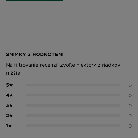
SNÍMKY Z HODNOTENÍ
Na filtrovanie recenzií zvoľte niektorý z riadkov
nižšie
5
★
0
4
★
0
3
★
0
2
★
0
1
★
0