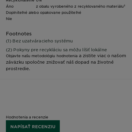
Recyklovateľné¹
0%
Áno
z obalu vyrobeného z recyklovaného materiálu²
Doplniteľné alebo opakovane použiteľné
Nie
Footnotes
(1) Bez uzatváracieho systému
(2) Pokyny pre recykláciu sa môžu líšiť lokálne
a zistite viac o našom
Objavte našu metodológiu hodnotenia
záväzku spoločne znižovať náš dopad na životné
prostredie.
Hodnotenia a recenzie
NAPÍSAŤ RECENZIU