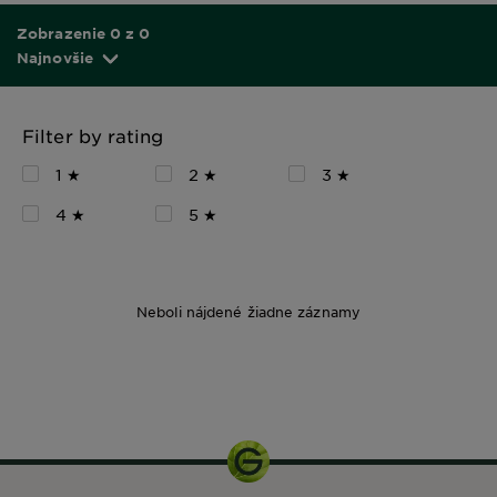
Zobrazenie 0 z 0
Najnovšie
Filter by rating
1 ★
2 ★
3 ★
4 ★
5 ★
Neboli nájdené žiadne záznamy
400 ml