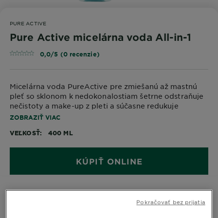
PURE ACTIVE
Pure Active micelárna voda All-in-1
0,0/5 (0 recenzie)
Micelárna
voda
Pure
Active
pre zmiešanú až mastnú
pleť so sklonom k nedokonalostiam šetrne odstraňuje
nečistoty a make-up z pleti a súčasne redukuje
nadmernú tvorbu mazu.
ZOBRAZIŤ VIAC
VEĽKOSŤ
400 ML
KÚPIŤ ONLINE
Pokračovať bez prijatia
Informácie o produkte